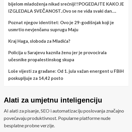
bijelom mladoženja nikad srećniji!!POGEDAJTE KAKO JE
IZGLEDALA SVEČANOST..Ovo se ne viđa svaki dan….
Poznat njegov identitet: Ovo je 29-godišnjak koji je
usmrtio nevjenčanu suprugu Maju
Kraj Haga, sloboda za Mladića?
Policija u Sarajevu kaznila ženu jer je provocirala
učesnike propalestinskog skupa
Loše vijesti za građane: Od 1. jula važan energent u FBiH
poskupljuje za 14,42 posto
Alati za umjetnu inteligenciju
AI alati za pisanje, SEO i automatizaciju poslovanja značajno
povećavaju produktivnost. Popularne platforme nude
besplatne probne verzije.