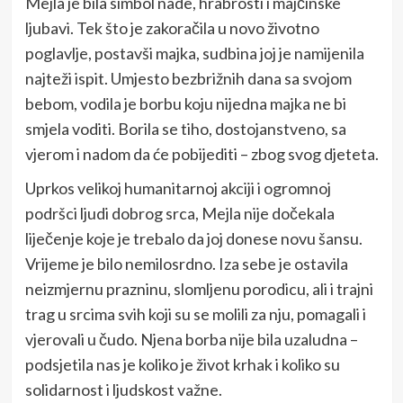
Mejla je bila simbol nade, hrabrosti i majčinske
ljubavi. Tek što je zakoračila u novo životno
poglavlje, postavši majka, sudbina joj je namijenila
najteži ispit. Umjesto bezbrižnih dana sa svojom
bebom, vodila je borbu koju nijedna majka ne bi
smjela voditi. Borila se tiho, dostojanstveno, sa
vjerom i nadom da će pobijediti – zbog svog djeteta.
Uprkos velikoj humanitarnoj akciji i ogromnoj
podršci ljudi dobrog srca, Mejla nije dočekala
liječenje koje je trebalo da joj donese novu šansu.
Vrijeme je bilo nemilosrdno. Iza sebe je ostavila
neizmjernu prazninu, slomljenu porodicu, ali i trajni
trag u srcima svih koji su se molili za nju, pomagali i
vjerovali u čudo. Njena borba nije bila uzaludna –
podsjetila nas je koliko je život krhak i koliko su
solidarnost i ljudskost važne.