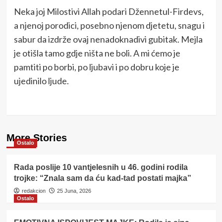
Neka joj Milostivi Allah podari Džennetul-Firdevs,
a njenoj porodici, posebno njenom djetetu, snagu i
sabur da izdrže ovaj nenadoknadivi gubitak. Mejla
je otišla tamo gdje ništa ne boli. A mi ćemo je
pamtiti po borbi, po ljubavi i po dobru koje je
ujedinilo ljude.
More Stories
Ostalo
Rada poslije 10 vantjelesnih u 46. godini rodila
trojke: “Znala sam da ću kad-tad postati majka”
redakcion
25 Juna, 2026
Ostalo