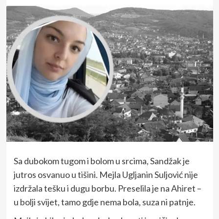
Sa dubokom tugom i bolom u srcima, Sandžak je
jutros osvanuo u tišini. Mejla Ugljanin Suljović nije
izdržala tešku i dugu borbu. Preselila je na Ahiret –
u bolji svijet, tamo gdje nema bola, suza ni patnje.