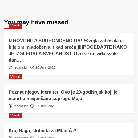
You may have missed
Vijesti
IZGOVORILA SUDBONOSNO DA!!!Đžejla zablisala u
bijelom mladoženja nikad srećniji!!POGEDAJTE KAKO
JE IZGLEDALA SVEČANOST..Ovo se ne viđa svaki
dan….
redakcion
28 Jula, 2026
Vijesti
Poznat njegov identitet: Ovo je 29-godišnjak koji je
usmrtio nevjenčanu suprugu Maju
redakcion
27 Jula, 2026
Vijesti
Kraj Haga, sloboda za Mladića?
redakcion
27 Jula, 2026