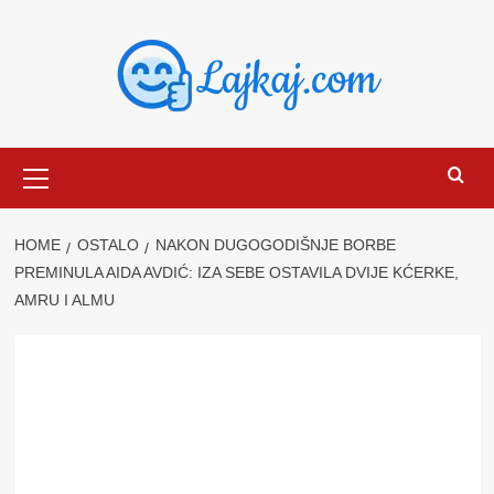
Skip
to
content
Primary
Menu
HOME
OSTALO
NAKON DUGOGODIŠNJE BORBE
PREMINULA AIDA AVDIĆ: IZA SEBE OSTAVILA DVIJE KĆERKE,
AMRU I ALMU