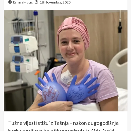
Ermin Macić
18 Novembra, 2025
Tužne vijesti stižu iz Tešnja – nakon dugogodišnje
borbe s teškom bolešću preminula je Aida Avdić,