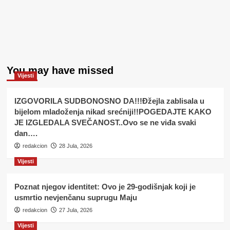
You may have missed
Vijesti
IZGOVORILA SUDBONOSNO DA!!!Đžejla zablisala u
bijelom mladoženja nikad srećniji!!POGEDAJTE KAKO
JE IZGLEDALA SVEČANOST..Ovo se ne viđa svaki
dan….
redakcion
28 Jula, 2026
Vijesti
Poznat njegov identitet: Ovo je 29-godišnjak koji je
usmrtio nevjenčanu suprugu Maju
redakcion
27 Jula, 2026
Vijesti