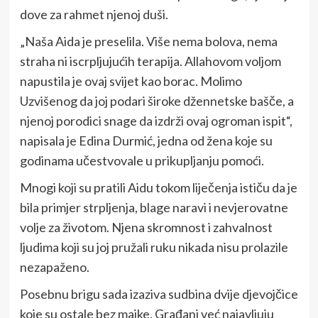
dove za rahmet njenoj duši.
„Naša Aida je preselila. Više nema bolova, nema
straha ni iscrpljujućih terapija. Allahovom voljom
napustila je ovaj svijet kao borac. Molimo
Uzvišenog da joj podari široke džennetske bašče, a
njenoj porodici snage da izdrži ovaj ogroman ispit“,
napisala je Edina Durmić, jedna od žena koje su
godinama učestvovale u prikupljanju pomoći.
Mnogi koji su pratili Aidu tokom liječenja ističu da je
bila primjer strpljenja, blage naravi i nevjerovatne
volje za životom. Njena skromnost i zahvalnost
ljudima koji su joj pružali ruku nikada nisu prolazile
nezapaženo.
Posebnu brigu sada izaziva sudbina dvije djevojčice
koje su ostale bez majke. Građani već najavljuju