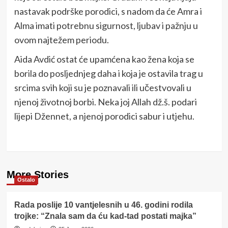
nastavak podrške porodici, s nadom da će Amra i
Alma imati potrebnu sigurnost, ljubav i pažnju u
ovom najtežem periodu.
Aida Avdić ostat će upamćena kao žena koja se
borila do posljednjeg daha i koja je ostavila trag u
srcima svih koji su je poznavali ili učestvovali u
njenoj životnoj borbi. Neka joj Allah dž.š. podari
lijepi Džennet, a njenoj porodici sabur i utjehu.
More Stories
Ostalo
Rada poslije 10 vantjelesnih u 46. godini rodila
trojke: “Znala sam da ću kad-tad postati majka”