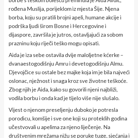
rođena Muslija, porijeklom iz mjesta Šije. Njena
borba, koju su pratili brojni apeli, humane akcije i
podrška ljudi širom Bosne i Hercegovine i
dijaspore, završila je jutros, ostavljajući za sobom
prazninu koju riječi teško mogu opisati.
Aida je iza sebe ostavila dvije maloljetne kćerke –
dvanaestogodišnju Amru i devetogodišnju Almu.
Djevojčice su ostale bez majke koja im je bila najveći
oslonac, nježnost i snaga kroz sve životne teškoće.
Zbog njih je Aida, kako su govorili njeni najbliži,
vodila borbu i onda kad je tijelo više nije slušalo.
Vijest o njenom preseljenju duboko je potresla
porodicu, komšije i sve one koji su proteklih godina
učestvovali u apelima za njeno liječenje. Na
društvenim mrežama nižu se poruke tuge, sjećanja i