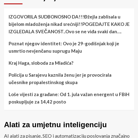
IZGOVORILA SUDBONOSNO DA!!!Đžejla zablisala u
bijelom mladoženja nikad srećniji!!POGEDAJTE KAKO JE
IZGLEDALA SVEČANOST..Ovo se ne viđa svaki dan….
Poznat njegov identitet: Ovo je 29-godišnjak koji je
usmrtio nevjenčanu suprugu Maju
Kraj Haga, sloboda za Mladića?
Policija u Sarajevu kaznila ženu jer je provocirala
učesnike propalestinskog skupa
Loše vijesti za građane: Od 1. jula važan energent u FBiH
poskupljuje za 14,42 posto
Alati za umjetnu inteligenciju
AI alati za pisanje, SEO i automatizaciju poslovanja značajno