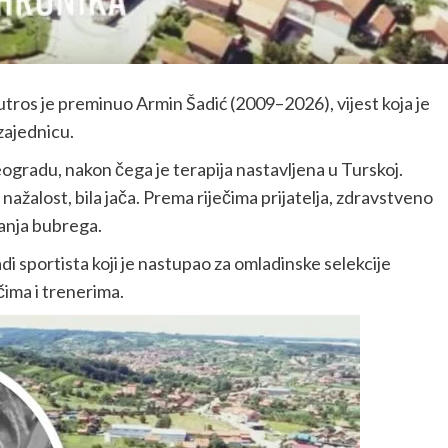
tros je preminuo Armin Šadić (2009–2026), vijest koja je
zajednicu.
eogradu, nakon čega je terapija nastavljena u Turskoj.
 nažalost, bila jača. Prema riječima prijatelja, zdravstveno
anja bubrega.
i sportista koji je nastupao za omladinske selekcije
čima i trenerima.