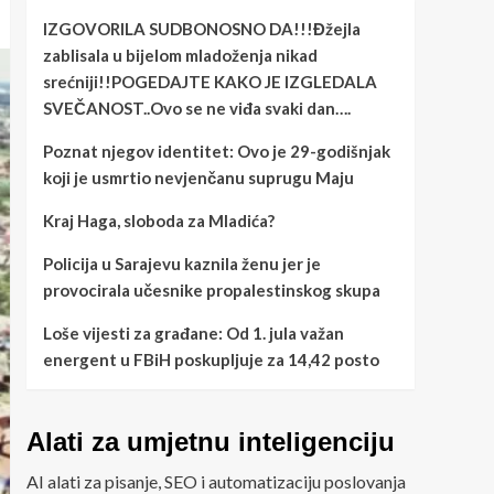
IZGOVORILA SUDBONOSNO DA!!!Đžejla
zablisala u bijelom mladoženja nikad
srećniji!!POGEDAJTE KAKO JE IZGLEDALA
SVEČANOST..Ovo se ne viđa svaki dan….
Poznat njegov identitet: Ovo je 29-godišnjak
koji je usmrtio nevjenčanu suprugu Maju
Kraj Haga, sloboda za Mladića?
Policija u Sarajevu kaznila ženu jer je
provocirala učesnike propalestinskog skupa
Loše vijesti za građane: Od 1. jula važan
energent u FBiH poskupljuje za 14,42 posto
Alati za umjetnu inteligenciju
AI alati za pisanje, SEO i automatizaciju poslovanja