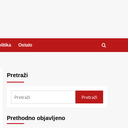
litika
Ostalo
Pretraži
Pretraži
Prethodno objavljeno