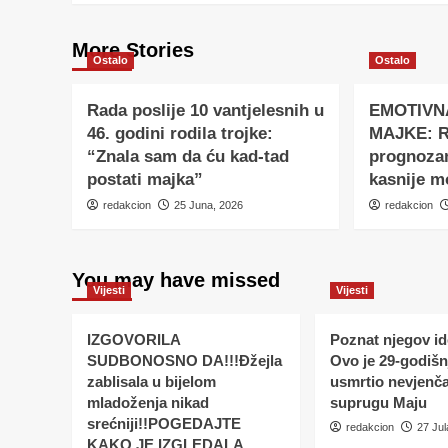
More Stories
Ostalo
Ostalo
Rada poslije 10 vantjelesnih u
EMOTIVN
46. godini rodila trojke:
MAJKE: Ro
“Znala sam da ću kad-tad
prognoza
postati majka”
kasnije m
redakcion
25 Juna, 2026
redakcion
You may have missed
Vijesti
Vijesti
IZGOVORILA
Poznat njegov ide
SUDBONOSNO DA!!!Đžejla
Ovo je 29-godišnj
zablisala u bijelom
usmrtio nevjenč
mladoženja nikad
suprugu Maju
srećniji!!POGEDAJTE
redakcion
27 Jul
KAKO JE IZGLEDALA