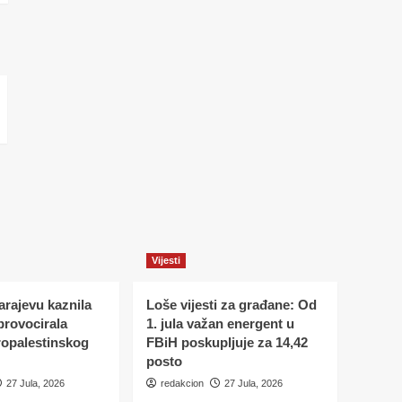
Vijesti
Sarajevu kaznila
Loše vijesti za građane: Od
 provocirala
1. jula važan energent u
ropalestinskog
FBiH poskupljuje za 14,42
posto
27 Jula, 2026
redakcion
27 Jula, 2026