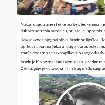
Nakon dugotrajne i teške borbe s leukemijom, ju
duboko potresla porodicu, prijatelje i sportsku 
Kako navode njegovi bliski, Armin se liječio u B
Uprkos naporima ljekara i dugoj borbi, bolest je,
stanje dodatno se zakomplikovalo zbog otkaziv
Armin je bio poznat kao talentovan i predan mlad
Čelika, gdje je ostavio snažan trag među saigra