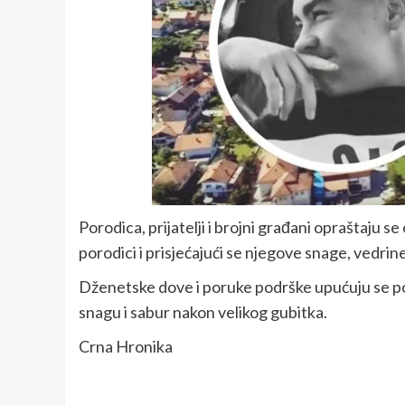
Porodica, prijatelji i brojni građani opraštaju s
porodici i prisjećajući se njegove snage, vedri
Dženetske dove i poruke podrške upućuju se po
snagu i sabur nakon velikog gubitka.
Crna Hronika