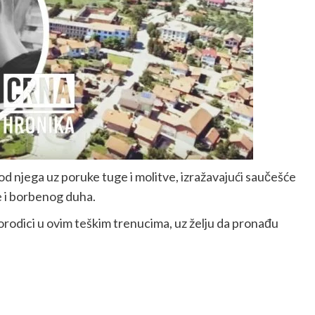
e od njega uz poruke tuge i molitve, izražavajući saučešće
ne i borbenog duha.
rodici u ovim teškim trenucima, uz želju da pronađu