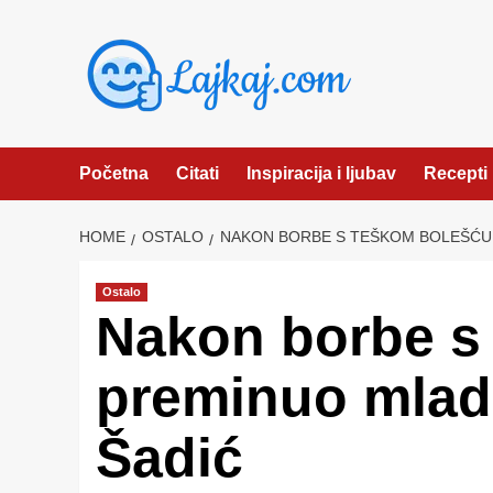
Skip
to
content
Početna
Citati
Inspiracija i ljubav
Recepti
HOME
OSTALO
NAKON BORBE S TEŠKOM BOLEŠĆU 
Ostalo
Nakon borbe s
preminuo mladi
Šadić