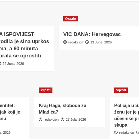
Ostalo
A ISPOVIJEST
VIC DANA: Hervegovac
dila je sina uprkos
redakcion
13 Juna, 2026
ma, a 90 minuta
orala se oprostiti
24 Juna, 2026
Vijesti
Vijesti
ntitet:
Kraj Haga, sloboda za
Policija u 
ak koji je
Mladića?
ženu jer je
anu
učesnike p
redakcion
27 Jula, 2026
skupa
a, 2026
redakcion