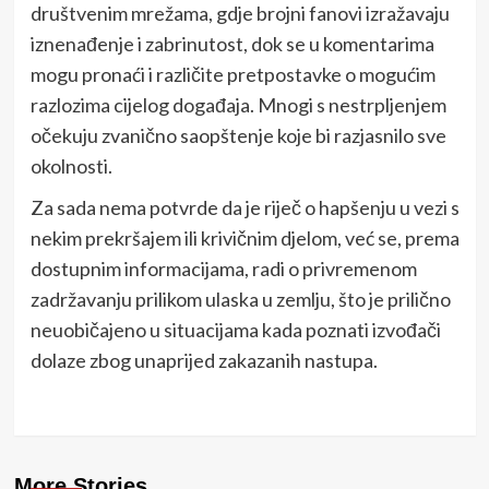
društvenim mrežama, gdje brojni fanovi izražavaju
iznenađenje i zabrinutost, dok se u komentarima
mogu pronaći i različite pretpostavke o mogućim
razlozima cijelog događaja. Mnogi s nestrpljenjem
očekuju zvanično saopštenje koje bi razjasnilo sve
okolnosti.
Za sada nema potvrde da je riječ o hapšenju u vezi s
nekim prekršajem ili krivičnim djelom, već se, prema
dostupnim informacijama, radi o privremenom
zadržavanju prilikom ulaska u zemlju, što je prilično
neuobičajeno u situacijama kada poznati izvođači
dolaze zbog unaprijed zakazanih nastupa.
More Stories