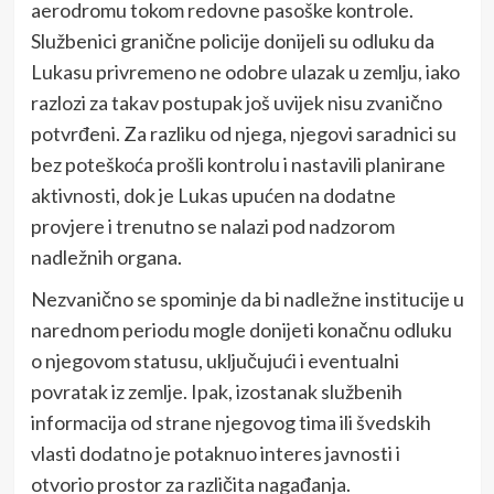
aerodromu tokom redovne pasoške kontrole.
Službenici granične policije donijeli su odluku da
Lukasu privremeno ne odobre ulazak u zemlju, iako
razlozi za takav postupak još uvijek nisu zvanično
potvrđeni. Za razliku od njega, njegovi saradnici su
bez poteškoća prošli kontrolu i nastavili planirane
aktivnosti, dok je Lukas upućen na dodatne
provjere i trenutno se nalazi pod nadzorom
nadležnih organa.
Nezvanično se spominje da bi nadležne institucije u
narednom periodu mogle donijeti konačnu odluku
o njegovom statusu, uključujući i eventualni
povratak iz zemlje. Ipak, izostanak službenih
informacija od strane njegovog tima ili švedskih
vlasti dodatno je potaknuo interes javnosti i
otvorio prostor za različita nagađanja.