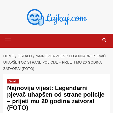
Skip
to
content
Primary
Menu
HOME
OSTALO
NAJNOVIJA VIJEST: LEGENDARNI PJEVAČ
UHAPŠEN OD STRANE POLICIJE – PRIJETI MU 20 GODINA
ZATVORA! (FOTO)
Ostalo
Najnovija vijest: Legendarni
pjevač uhapšen od strane policije
– prijeti mu 20 godina zatvora!
(FOTO)