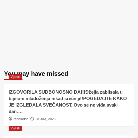
You may have missed
Vijesti
IZGOVORILA SUDBONOSNO DA!!!Đžejla zablisala u
bijelom mladoženja nikad srećniji!!POGEDAJTE KAKO
JE IZGLEDALA SVEČANOST..Ovo se ne viđa svaki
dan….
redakcion
28 Jula, 2026
Vijesti