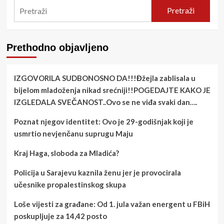
Pretraži
Prethodno objavljeno
IZGOVORILA SUDBONOSNO DA!!!Đžejla zablisala u
bijelom mladoženja nikad srećniji!!POGEDAJTE KAKO JE
IZGLEDALA SVEČANOST..Ovo se ne viđa svaki dan….
Poznat njegov identitet: Ovo je 29-godišnjak koji je
usmrtio nevjenčanu suprugu Maju
Kraj Haga, sloboda za Mladića?
Policija u Sarajevu kaznila ženu jer je provocirala
učesnike propalestinskog skupa
Loše vijesti za građane: Od 1. jula važan energent u FBiH
poskupljuje za 14,42 posto