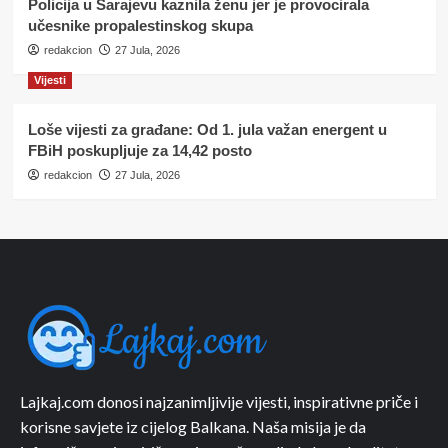
Policija u Sarajevu kaznila ženu jer je provocirala
učesnike propalestinskog skupa
redakcion
27 Jula, 2026
Vijesti
Loše vijesti za građane: Od 1. jula važan energent u
FBiH poskupljuje za 14,42 posto
redakcion
27 Jula, 2026
Lajkaj.com donosi najzanimljivije vijesti, inspirativne priče i
korisne savjete iz cijelog Balkana. Naša misija je da