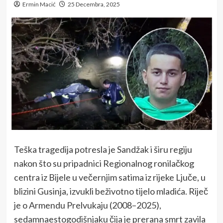
Ermin Macić
25 Decembra, 2025
Teška tragedija potresla je Sandžak i širu regiju
nakon što su pripadnici Regionalnog ronilačkog
centra iz Bijele u večernjim satima iz rijeke Ljuče, u
blizini Gusinja, izvukli beživotno tijelo mladića. Riječ
je o Armendu Prelvukaju (2008–2025),
sedamnaestogodišnjaku čija je prerana smrt zavila