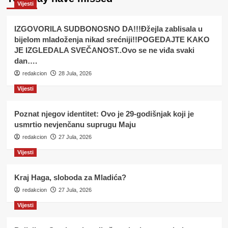
Vijesti
IZGOVORILA SUDBONOSNO DA!!!Đžejla zablisala u
bijelom mladoženja nikad srećniji!!POGEDAJTE KAKO
JE IZGLEDALA SVEČANOST..Ovo se ne viđa svaki
dan….
redakcion
28 Jula, 2026
Vijesti
Poznat njegov identitet: Ovo je 29-godišnjak koji je
usmrtio nevjenčanu suprugu Maju
redakcion
27 Jula, 2026
Vijesti
Kraj Haga, sloboda za Mladića?
redakcion
27 Jula, 2026
Vijesti