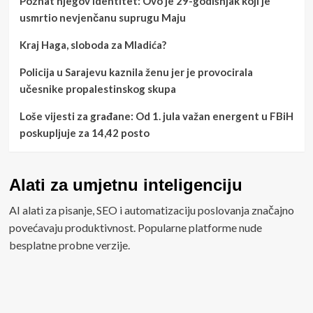
Poznat njegov identitet: Ovo je 29-godišnjak koji je
usmrtio nevjenčanu suprugu Maju
Kraj Haga, sloboda za Mladića?
Policija u Sarajevu kaznila ženu jer je provocirala
učesnike propalestinskog skupa
Loše vijesti za građane: Od 1. jula važan energent u FBiH
poskupljuje za 14,42 posto
Alati za umjetnu inteligenciju
AI alati za pisanje, SEO i automatizaciju poslovanja značajno
povećavaju produktivnost. Popularne platforme nude
besplatne probne verzije.