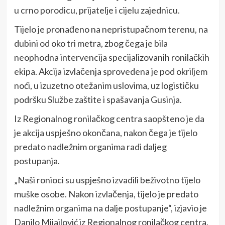
u crno porodicu, prijatelje i cijelu zajednicu.
Tijelo je pronađeno na nepristupačnom terenu, na
dubini od oko tri metra, zbog čega je bila
neophodna intervencija specijalizovanih ronilačkih
ekipa. Akcija izvlačenja sprovedena je pod okriljem
noći, u izuzetno otežanim uslovima, uz logističku
podršku Službe zaštite i spašavanja Gusinja.
Iz Regionalnog ronilačkog centra saopšteno je da
je akcija uspješno okončana, nakon čega je tijelo
predato nadležnim organima radi daljeg
postupanja.
„Naši ronioci su uspješno izvadili beživotno tijelo
muške osobe. Nakon izvlačenja, tijelo je predato
nadležnim organima na dalje postupanje“, izjavio je
Danilo Mijajlović iz Regionalnog ronilačkog centra.