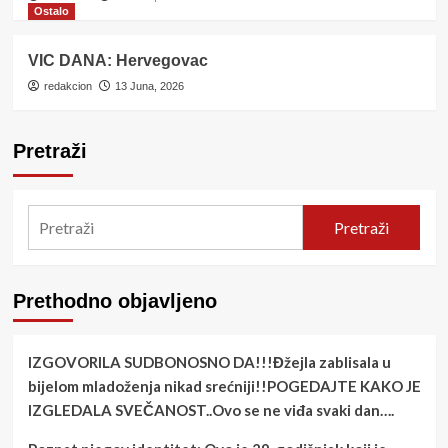
Ostalo
VIC DANA: Hervegovac
redakcion
13 Juna, 2026
Pretraži
Pretraži
Prethodno objavljeno
IZGOVORILA SUDBONOSNO DA!!!Đžejla zablisala u
bijelom mladoženja nikad srećniji!!POGEDAJTE KAKO JE
IZGLEDALA SVEČANOST..Ovo se ne viđa svaki dan….