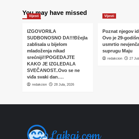
You may have missed
Vijesti
Vijesti
IZGOVORILA
Poznat njegov ide
SUDBONOSNO DA!!!Đžejla
Ovo je 29-godišnj
zablisala u bijelom
usmrtio nevjenč
mladoženja nikad
suprugu Maju
srećniji!!POGEDAJTE
redakcion
27 Jul
KAKO JE IZGLEDALA
SVEČANOST..Ovo se ne
viđa svaki dan….
redakcion
28 Jula, 2026