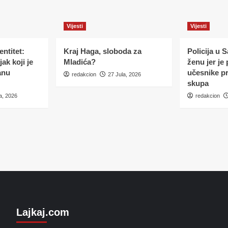
Vijesti
Vijesti
ntitet:
Kraj Haga, sloboda za
Policija u 
ak koji je
Mladića?
ženu jer je
anu
učesnike p
redakcion
27 Jula, 2026
skupa
a, 2026
redakcion
Lajkaj.com