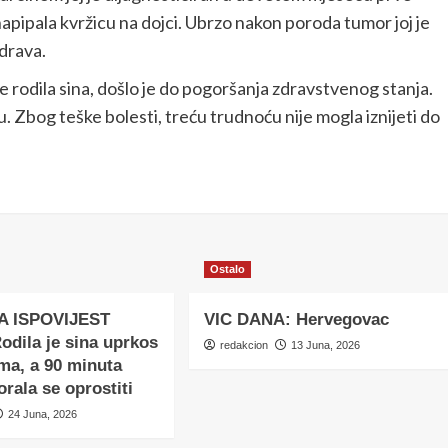
pipala kvržicu na dojci. Ubrzo nakon poroda tumor joj je
zdrava.
 rodila sina, došlo je do pogoršanja zdravstvenog stanja.
. Zbog teške bolesti, treću trudnoću nije mogla iznijeti do
Ostalo
A ISPOVIJEST
VIC DANA: Hervegovac
dila je sina uprkos
redakcion
13 Juna, 2026
ma, a 90 minuta
orala se oprostiti
24 Juna, 2026