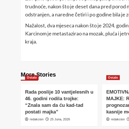
trudnoće, nakon što je deset dana pred porod na
odstranjen, a naredne četiri i po godine bila je 
Nažalost, dva mjeseca nakon što je 2024. godine
Karcinom je metastazirao na mozak, pluća i jetru
kraja.
More Stories
Ostalo
Ostalo
Rada poslije 10 vantjelesnih u
EMOTIVN
46. godini rodila trojke:
MAJKE: Ro
“Znala sam da ću kad-tad
prognoza
postati majka”
kasnije m
redakcion
25 Juna, 2026
redakcion