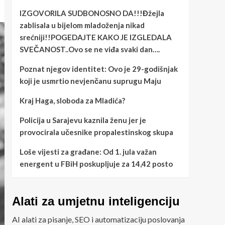
IZGOVORILA SUDBONOSNO DA!!!Đžejla
zablisala u bijelom mladoženja nikad
srećniji!!POGEDAJTE KAKO JE IZGLEDALA
SVEČANOST..Ovo se ne viđa svaki dan….
Poznat njegov identitet: Ovo je 29-godišnjak
koji je usmrtio nevjenčanu suprugu Maju
Kraj Haga, sloboda za Mladića?
Policija u Sarajevu kaznila ženu jer je
provocirala učesnike propalestinskog skupa
Loše vijesti za građane: Od 1. jula važan
energent u FBiH poskupljuje za 14,42 posto
Alati za umjetnu inteligenciju
AI alati za pisanje, SEO i automatizaciju poslovanja