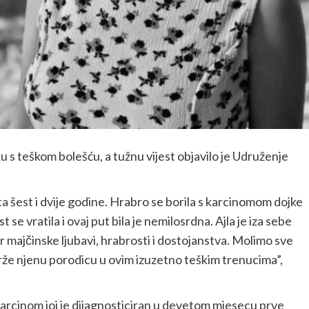
u s teškom bolešću, a tužnu vijest objavilo je Udruženje
sta šest i dvije godine. Hrabro se borila s karcinomom dojke
se vratila i ovaj put bila je nemilosrdna. Ajla je iza sebe
er majčinske ljubavi, hrabrosti i dostojanstva. Molimo sve
drže njenu porodicu u ovim izuzetno teškim trenucima”,
 Karcinom joj je dijagnosticiran u devetom mjesecu prve