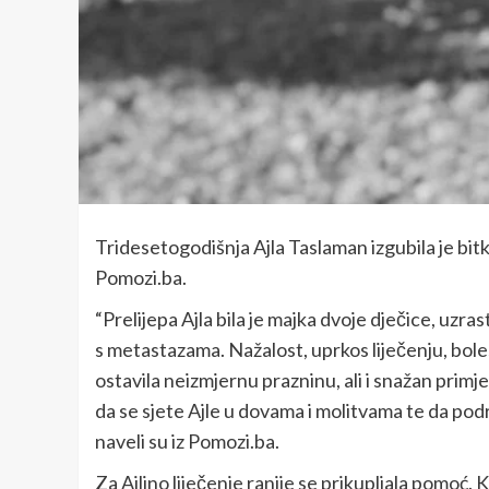
Tridesetogodišnja Ajla Taslaman izgubila je bitk
Pomozi.ba.
“Prelijepa Ajla bila je majka dvoje dječice, uzra
s metastazama. Nažalost, uprkos liječenju, bolest 
ostavila neizmjernu prazninu, ali i snažan primj
da se sjete Ajle u dovama i molitvama te da po
naveli su iz Pomozi.ba.
Za Ajlino liječenje ranije se prikupljala pomoć.