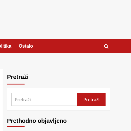
litika
Ostalo
Pretraži
Pretraži
Prethodno objavljeno