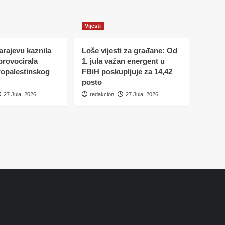
Vijesti
Sarajevu kaznila
Loše vijesti za građane: Od
 provocirala
1. jula važan energent u
ropalestinskog
FBiH poskupljuje za 14,42
posto
27 Jula, 2026
redakcion
27 Jula, 2026