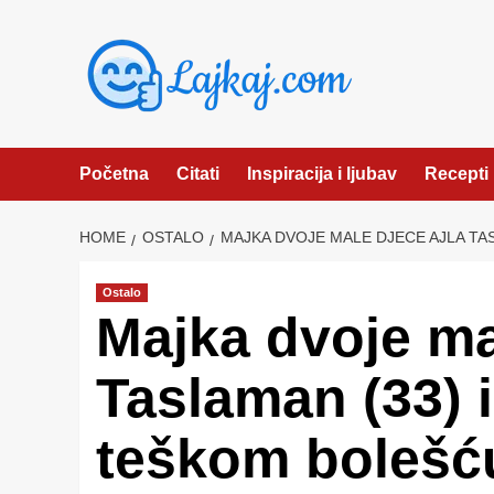
Skip
to
content
Početna
Citati
Inspiracija i ljubav
Recepti
HOME
OSTALO
MAJKA DVOJE MALE DJECE AJLA TA
Ostalo
Majka dvoje ma
Taslaman (33) i
teškom bolešć