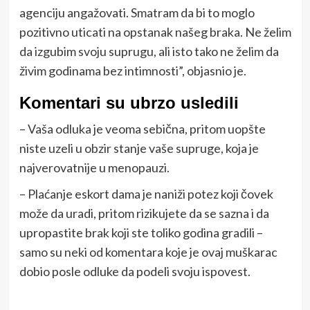
agenciju angažovati. Smatram da bi to moglo
pozitivno uticati na opstanak našeg braka. Ne želim
da izgubim svoju suprugu, ali isto tako ne želim da
živim godinama bez intimnosti”, objasnio je.
Komentari su ubrzo usledili
– Vaša odluka je veoma sebična, pritom uopšte
niste uzeli u obzir stanje vaše supruge, koja je
najverovatnije u menopauzi.
– Plaćanje eskort dama je naniži potez koji čovek
može da uradi, pritom rizikujete da se sazna i da
upropastite brak koji ste toliko godina gradili –
samo su neki od komentara koje je ovaj muškarac
dobio posle odluke da podeli svoju ispovest.