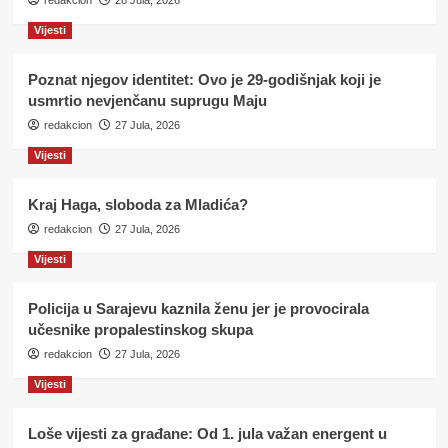
redakcion
28 Jula, 2026
Vijesti
Poznat njegov identitet: Ovo je 29-godišnjak koji je
usmrtio nevjenčanu suprugu Maju
redakcion
27 Jula, 2026
Vijesti
Kraj Haga, sloboda za Mladića?
redakcion
27 Jula, 2026
Vijesti
Policija u Sarajevu kaznila ženu jer je provocirala
učesnike propalestinskog skupa
redakcion
27 Jula, 2026
Vijesti
Loše vijesti za građane: Od 1. jula važan energent u