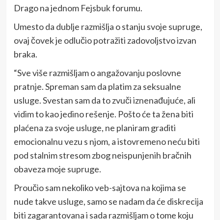
Drago na jednom Fejsbuk forumu.
Umesto da dublje razmišlja o stanju svoje supruge,
ovaj čovek je odlučio potražiti zadovoljstvo izvan
braka.
“Sve više razmišljam o angažovanju poslovne
pratnje. Spreman sam da platim za seksualne
usluge. Svestan sam da to zvuči iznenađujuće, ali
vidim to kao jedino rešenje. Pošto će ta žena biti
plaćena za svoje usluge, ne planiram graditi
emocionalnu vezu s njom, a istovremeno neću biti
pod stalnim stresom zbog neispunjenih bračnih
obaveza moje supruge.
Proučio sam nekoliko veb-sajtova na kojima se
nude takve usluge, samo se nadam da će diskrecija
biti zagarantovana i sada razmišljam o tome koju