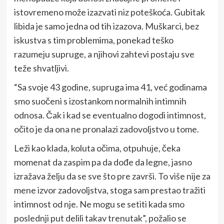
istovremeno može izazvati niz poteškoća. Gubitak
libida je samo jedna od tih izazova. Muškarci, bez
iskustva s tim problemima, ponekad teško
razumeju supruge, a njihovi zahtevi postaju sve
teže shvatljivi.
“Sa svoje 43 godine, supruga ima 41, već godinama
smo suočeni s izostankom normalnih intimnih
odnosa. Čak i kad se eventualno dogodi intimnost,
očito je da ona ne pronalazi zadovoljstvo u tome.
Leži kao klada, koluta očima, otpuhuje, čeka
momenat da zaspim pa da dođe da legne, jasno
izražava želju da se sve što pre završi. To više nije za
mene izvor zadovoljstva, stoga sam prestao tražiti
intimnost od nje. Ne mogu se setiti kada smo
poslednji put delili takav trenutak”, požalio se