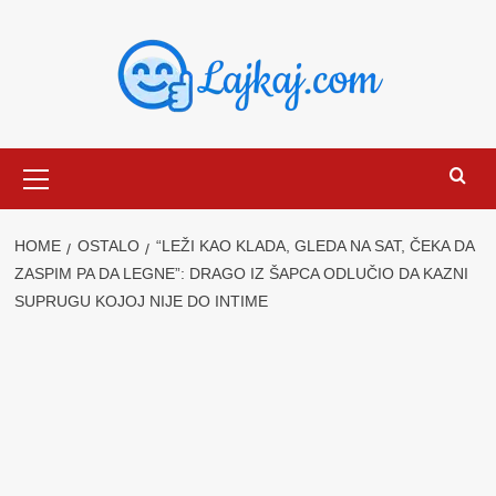
Skip
to
content
Primary
Menu
HOME
OSTALO
“LEŽI KAO KLADA, GLEDA NA SAT, ČEKA DA
ZASPIM PA DA LEGNE”: DRAGO IZ ŠAPCA ODLUČIO DA KAZNI
SUPRUGU KOJOJ NIJE DO INTIME