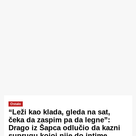
Ostalo
“Leži kao klada, gleda na sat,
čeka da zaspim pa da legne”:
Drago iz Šapca odlučio da kazni
suprugu kojoj nije do intime