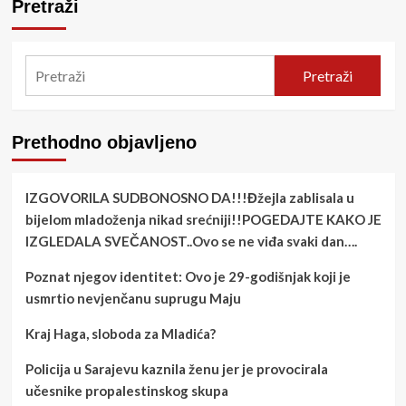
Pretraži
Pretraži
Prethodno objavljeno
IZGOVORILA SUDBONOSNO DA!!!Đžejla zablisala u
bijelom mladoženja nikad srećniji!!POGEDAJTE KAKO JE
IZGLEDALA SVEČANOST..Ovo se ne viđa svaki dan….
Poznat njegov identitet: Ovo je 29-godišnjak koji je
usmrtio nevjenčanu suprugu Maju
Kraj Haga, sloboda za Mladića?
Policija u Sarajevu kaznila ženu jer je provocirala
učesnike propalestinskog skupa