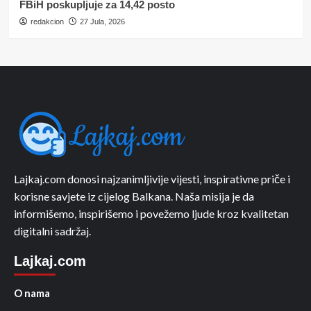
FBiH poskupljuje za 14,42 posto
redakcion
27 Jula, 2026
Lajkaj.com donosi najzanimljivije vijesti, inspirativne priče i
korisne savjete iz cijelog Balkana. Naša misija je da
informišemo, inspirišemo i povežemo ljude kroz kvalitetan
digitalni sadržaj.
Lajkaj.com
O nama