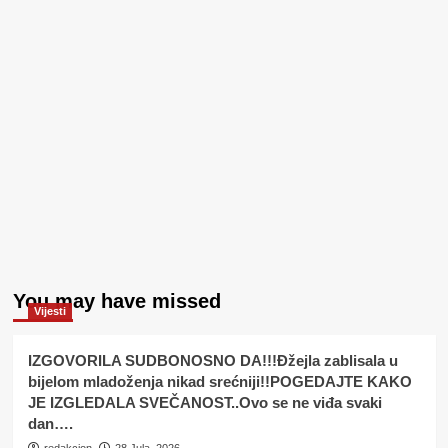
You may have missed
Vijesti
IZGOVORILA SUDBONOSNO DA!!!Đžejla zablisala u
bijelom mladoženja nikad srećniji!!POGEDAJTE KAKO
JE IZGLEDALA SVEČANOST..Ovo se ne viđa svaki
dan….