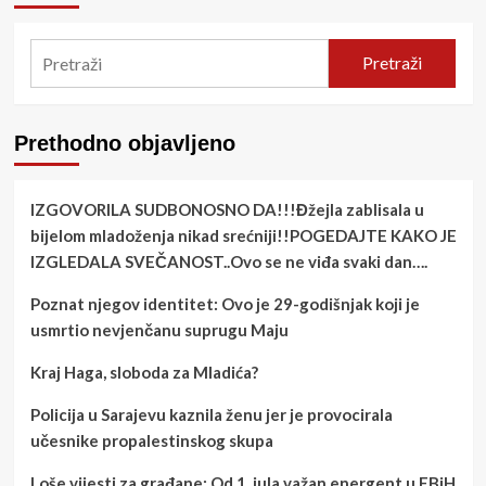
Pretraži
Prethodno objavljeno
IZGOVORILA SUDBONOSNO DA!!!Đžejla zablisala u
bijelom mladoženja nikad srećniji!!POGEDAJTE KAKO JE
IZGLEDALA SVEČANOST..Ovo se ne viđa svaki dan….
Poznat njegov identitet: Ovo je 29-godišnjak koji je
usmrtio nevjenčanu suprugu Maju
Kraj Haga, sloboda za Mladića?
Policija u Sarajevu kaznila ženu jer je provocirala
učesnike propalestinskog skupa
Loše vijesti za građane: Od 1. jula važan energent u FBiH