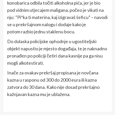
konobarica odbila točiti alkoholna pića, jer je bio
pod vidnim utjecajem maligana, počeo je vikati na
nju: “Pi*ka ti materina, kaj izigravaš šeficu” – navodi
se u prekršajnom nalogu i dodaje kako je
potom razbio jednu staklenu bocu.
Do dolaska policijske ophodnje u ugostiteljski
objekt napustio je mjesto događaja, te je naknadno
pronađen po policiji četiri dana kasnije pa ga nisu
mogli alkotestirati.
Inače za ovakav prekršaj propisana je novčana
kazna u rasponu od 300 do 2000 eura ili kazna
zatvora do 30 dana. Kako nije dosad prekršajno
kažnjavan kazna mu je ublažena.