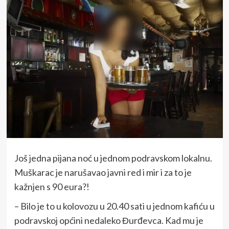
Još jedna pijana noć u jednom podravskom lokalnu.
Muškarac je narušavao javni red i mir i za to je
kažnjen s 90 eura?!
– Bilo je to u kolovozu u 20.40 sati u jednom kafiću u
podravskoj općini nedaleko Đurđevca. Kad mu je