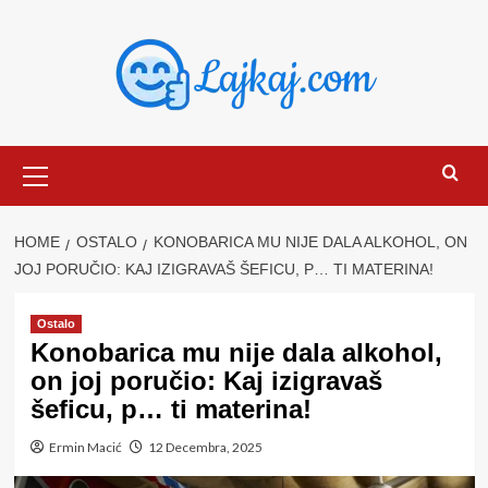
Skip
to
content
Primary
Menu
HOME
OSTALO
KONOBARICA MU NIJE DALA ALKOHOL, ON
JOJ PORUČIO: KAJ IZIGRAVAŠ ŠEFICU, P… TI MATERINA!
Ostalo
Konobarica mu nije dala alkohol,
on joj poručio: Kaj izigravaš
šeficu, p… ti materina!
Ermin Macić
12 Decembra, 2025