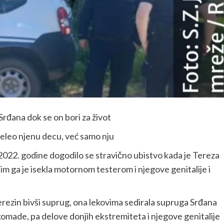
 Srđana dok se on bori za život
 želeo njenu decu, već samo nju
2022. godine dogodilo se stravično ubistvo kada je Tereza
im ga je isekla motornom testerom i njegove genitalije i
 Terezin bivši suprug, ona lekovima sedirala supruga Srđana
 komade, pa delove donjih ekstremiteta i njegove genitalije