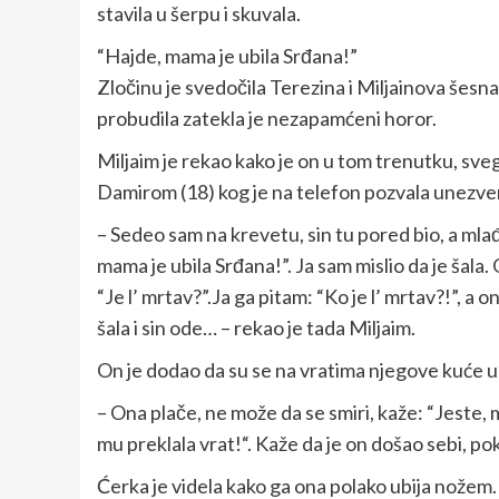
stavila u šerpu i skuvala.
“Hajde, mama je ubila Srđana!”
Zločinu je svedočila Terezina i Miljainova šesna
probudila zatekla je nezapamćeni horor.
Miljaim je rekao kako je on u tom trenutku, sve
Damirom (18) kog je na telefon pozvala unezve
– Sedeo sam na krevetu, sin tu pored bio, a mla
mama je ubila Srđana!”. Ja sam mislio da je šala
“Je l’ mrtav?”.Ja ga pitam: “Ko je l’ mrtav?!”, a o
šala i sin ode… – rekao je tada Miljaim.
On je dodao da su se na vratima njegove kuće ubr
– Ona plače, ne može da se smiri, kaže: “Jeste, 
mu preklala vrat!“. Kaže da je on došao sebi, p
Ćerka je videla kako ga ona polako ubija nožem. 