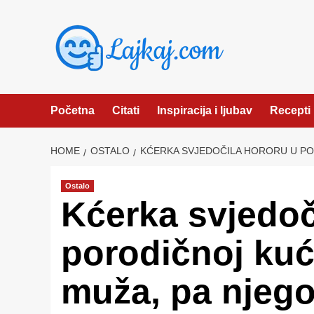
Skip
to
content
Početna
Citati
Inspiracija i ljubav
Recepti
HOME
OSTALO
KĆERKA SVJEDOČILA HORORU U POR
Ostalo
Kćerka svjedo
porodičnoj kuć
muža, pa njegov