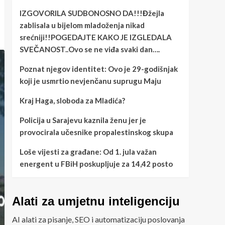
IZGOVORILA SUDBONOSNO DA!!!Đžejla
zablisala u bijelom mladoženja nikad
srećniji!!POGEDAJTE KAKO JE IZGLEDALA
SVEČANOST..Ovo se ne viđa svaki dan….
Poznat njegov identitet: Ovo je 29-godišnjak
koji je usmrtio nevjenčanu suprugu Maju
Kraj Haga, sloboda za Mladića?
Policija u Sarajevu kaznila ženu jer je
provocirala učesnike propalestinskog skupa
Loše vijesti za građane: Od 1. jula važan
energent u FBiH poskupljuje za 14,42 posto
Alati za umjetnu inteligenciju
AI alati za pisanje, SEO i automatizaciju poslovanja