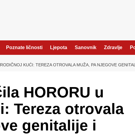
Poznate ličnosti
Ljepota
Sanovnik
Zdravlje
Po
ODIČNOJ KUĆI: TEREZA OTROVALA MUŽA, PA NJEGOVE GENITALI
čila HORORU u
i: Tereza otrovala
e genitalije i