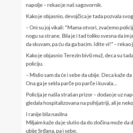
napolje – rekao je naš sagovornik.
Kako je objasnio, devojčica je tada pozvala svo
– Oni su joj vikali: “Mama otvori, zvaćemo polici
nogu sa strane. Bila je i tad toliko svesna da im
da skuvam, pa ću da ga bacim. Idite vi!” – rekao 
Kako je objasnio Terezin bivši muž, deca su tada 
policiju.
– Mislio sam da će i sebe da ubije. Deca kaže da
Ona ga je sekla parče po parče i kuvala…
Policija je našla strašan prizor – dodao je uz n
gledala hospitalizovana na psihijatriji, ali je nek
I ranije bila nasilna
Miljaim kaže da je slutio da do zločina može da do
ubije Srđana, pa i sebe.