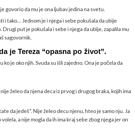
 je govorio da mu je ona ljubav jedina na svetu.
ati i tako… Jednom je i njega i sebe pokušala da ubije
. Drugi put je pokušala i sebe i njega da ubije, zapalila mu
aš sagovornik.
da je Tereza “opasna po život”.
daju ko je oko njih. Svuda su išli zajedno. Ona je počela da
 nije želeo da njena deca iz prvog i drugog braka, kojih ima
 tate da jedeš”. Nije želeo decu njenu, hteo je samo nju. Ja
o volela, a nije mogla da ih ima kraj sebe zbog njega jer on