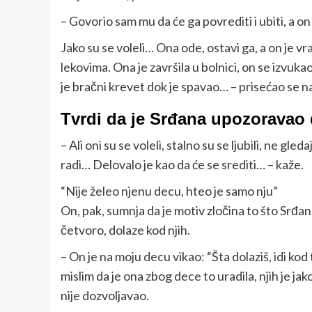
– Govorio sam mu da će ga povrediti i ubiti, a on
Jako su se voleli… Ona ode, ostavi ga, a on je vr
lekovima. Ona je završila u bolnici, on se izvukao
je bračni krevet dok je spavao… – prisećao se n
Tvrdi da je Srđana upozoravao 
– Ali oni su se voleli, stalno su se ljubili, ne gle
radi… Delovalo je kao da će se srediti… – kaže.
“Nije želeo njenu decu, hteo je samo nju”
On, pak, sumnja da je motiv zločina to što Srđan
četvoro, dolaze kod njih.
– On je na moju decu vikao: “Šta dolaziš, idi kod
mislim da je ona zbog dece to uradila, njih je jak
nije dozvoljavao.