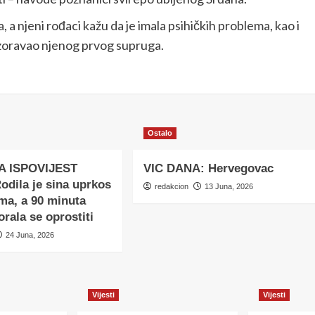
 a njeni rođaci kažu da je imala psihičkih problema, kao i
ozoravao njenog prvog supruga.
Ostalo
A ISPOVIJEST
VIC DANA: Hervegovac
dila je sina uprkos
redakcion
13 Juna, 2026
ma, a 90 minuta
orala se oprostiti
24 Juna, 2026
Vijesti
Vijesti