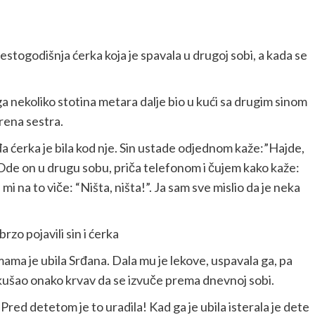
estogodišnja ćerka koja je spavala u drugoj sobi, a kada se
ga nekoliko stotina metara dalje bio u kući sa drugim sinom
rena sestra.
đa ćerka je bila kod nje. Sin ustade odjednom kaže:”Hajde,
. Ode on u drugu sobu, priča telefonom i čujem kako kaže:
n mi na to viče: “Ništa, ništa!”. Ja sam sve mislio da je neka
zo pojavili sin i ćerka
mama je ubila Srđana. Dala mu je lekove, uspavala ga, pa
okušao onako krvav da se izvuče prema dnevnoj sobi.
Pred detetom je to uradila! Kad ga je ubila isterala je dete