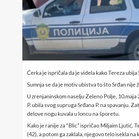
Ćerka je ispričala da je videla kako Tereza ubija
Sumnja se da je motiv ubistva to što Srđan nije
U zrenjaninskom naselju Zeleno Polje, 10.maja 
P. ubila svog supruga Srđana P. na spavanju. Zat
delove nogu kuvala u loncu na šporetu.
Kako je ranije za “Blic” ispričao Miljaim Ljutić,
(42), a potom ga zaklala, njegovo telo isekla na