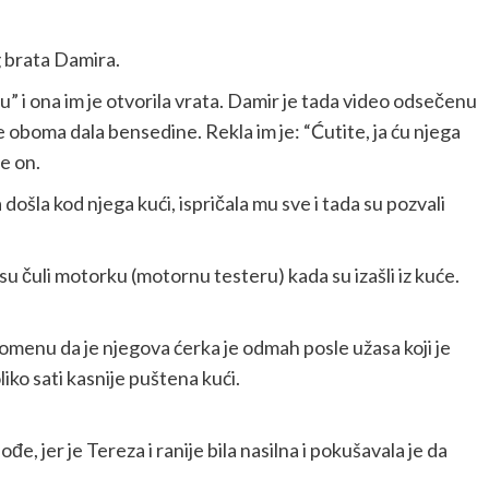
g brata Damira.
ju” i ona im je otvorila vrata. Damir je tada video odsečenu
 je oboma dala bensedine. Rekla im je: “Ćutite, ja ću njega
je on.
došla kod njega kući, ispričala mu sve i tada su pozvali
 su čuli motorku (motornu testeru) kada su izašli iz kuće.
apomenu da je njegova ćerka je odmah posle užasa koji je
oliko sati kasnije puštena kući.
đe, jer je Tereza i ranije bila nasilna i pokušavala je da