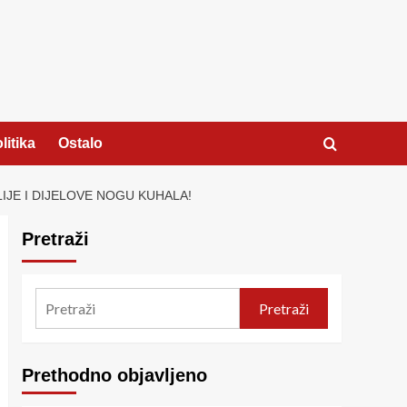
litika
Ostalo
JE I DIJELOVE NOGU KUHALA!
Pretraži
Pretraži
Prethodno objavljeno