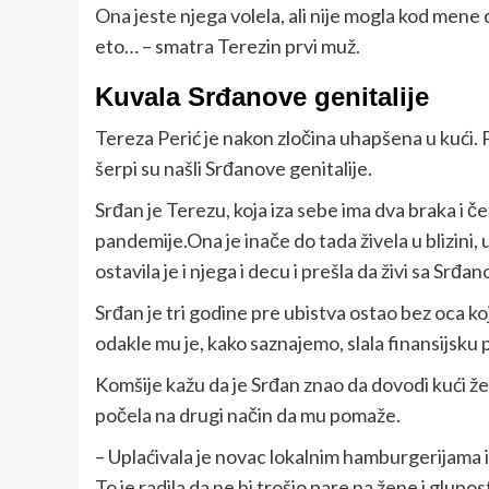
Ona jeste njega volela, ali nije mogla kod mene d
eto… – smatra Terezin prvi muž.
Kuvala Srđanove genitalije
Tereza Perić je nakon zločina uhapšena u kući. Po
šerpi su našli Srđanove genitalije.
Srđan je Terezu, koja iza sebe ima dva braka i
pandemije.Ona je inače do tada živela u blizin
ostavila je i njega i decu i prešla da živi sa Srđa
Srđan je tri godine pre ubistva ostao bez oca koj
odakle mu je, kako saznajemo, slala finansijsku
Komšije kažu da je Srđan znao da dovodi kući že
počela na drugi način da mu pomaže.
– Uplaćivala je novac lokalnim hamburgerijama i
To je radila da ne bi trošio pare na žene i glup