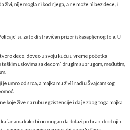
a živi, nije mogla ni kod njega, a ne može ni bez dece, i
licajci su zatekli stravičan prizor iskasapljenog tela. U
 četvoro dece, doveo u svoju kuću u vreme početka
i, u teškim uslovima sa decom i drugim suprugom, međutim,
nom.
i je umro od srca, a majka mu živi i radi u Švajcarskog
 pomoć.
ne koje žive na rubu egzistencije i da je zbog toga majka
 kafanama kako bi on mogao da dolazi po hranu kod njih.
osti – navode poznanici svirepo ubijenog Srđana.