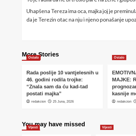
Uhapšena Tereza ima oca, majka joj je preminula,
da je Terezin otac na nju i njeno ponašanje up
More Stories
Ostalo
Ostalo
Rada poslije 10 vantjelesnih u
EMOTIVN
46. godini rodila trojke:
MAJKE: Ro
“Znala sam da ću kad-tad
prognoza
postati majka”
kasnije m
redakcion
25 Juna, 2026
redakcion
You may have missed
Vijesti
Vijesti