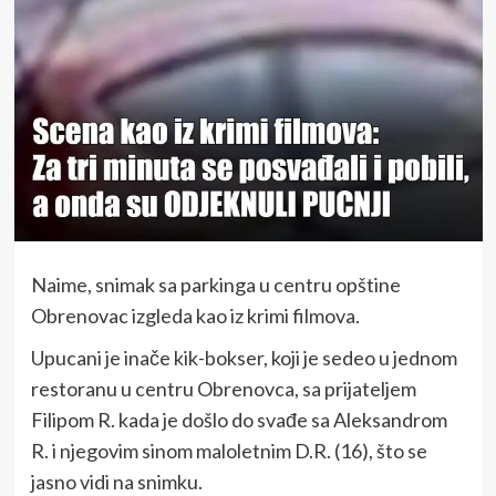
Naime, snimak sa parkinga u centru opštine
Obrenovac izgleda kao iz krimi filmova.
Upucani je inače kik-bokser, koji je sedeo u jednom
restoranu u centru Obrenovca, sa prijateljem
Filipom R. kada je došlo do svađe sa Aleksandrom
R. i njegovim sinom maloletnim D.R. (16), što se
jasno vidi na snimku.