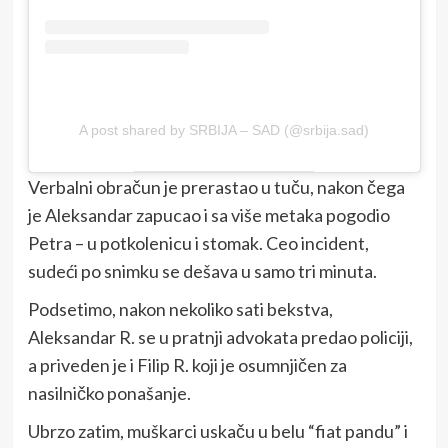
A post shared by SRBIJA – SAD (@srbija.sad)
Verbalni obračun je prerastao u tuču, nakon čega
je Aleksandar zapucao i sa više metaka pogodio
Petra – u potkolenicu i stomak. Ceo incident,
sudeći po snimku se dešava u samo tri minuta.
Podsetimo, nakon nekoliko sati bekstva,
Aleksandar R. se u pratnji advokata predao policiji,
a priveden je i Filip R. koji je osumnjičen za
nasilničko ponašanje.
Ubrzo zatim, muškarci uskaču u belu “fiat pandu” i