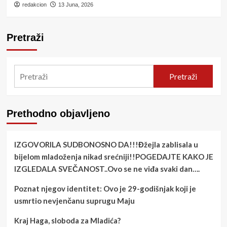
redakcion
13 Juna, 2026
Pretraži
Pretraži
Prethodno objavljeno
IZGOVORILA SUDBONOSNO DA!!!Đžejla zablisala u
bijelom mladoženja nikad srećniji!!POGEDAJTE KAKO JE
IZGLEDALA SVEČANOST..Ovo se ne viđa svaki dan….
Poznat njegov identitet: Ovo je 29-godišnjak koji je
usmrtio nevjenčanu suprugu Maju
Kraj Haga, sloboda za Mladića?