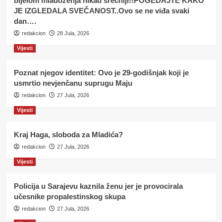
bijelom mladoženja nikad srećniji!!POGEDAJTE KAKO
JE IZGLEDALA SVEČANOST..Ovo se ne viđa svaki
dan….
redakcion
28 Jula, 2026
Vijesti
Poznat njegov identitet: Ovo je 29-godišnjak koji je
usmrtio nevjenčanu suprugu Maju
redakcion
27 Jula, 2026
Vijesti
Kraj Haga, sloboda za Mladića?
redakcion
27 Jula, 2026
Vijesti
Policija u Sarajevu kaznila ženu jer je provocirala
učesnike propalestinskog skupa
redakcion
27 Jula, 2026