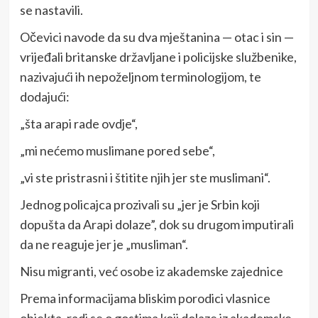
se nastavili.
Očevici navode da su dva mještanina — otac i sin —
vrijeđali britanske državljane i policijske službenike,
nazivajući ih nepoželjnom terminologijom, te
dodajući:
„šta arapi rade ovdje“,
„mi nećemo muslimane pored sebe“,
„vi ste pristrasni i štitite njih jer ste muslimani“.
Jednog policajca prozivali su „jer je Srbin koji
dopušta da Arapi dolaze”, dok su drugom imputirali
da ne reaguje jer je „musliman“.
Nisu migranti, već osobe iz akademske zajednice
Prema informacijama bliskim porodici vlasnice
objekta, radi se o gostima koji dolaze iz akademske