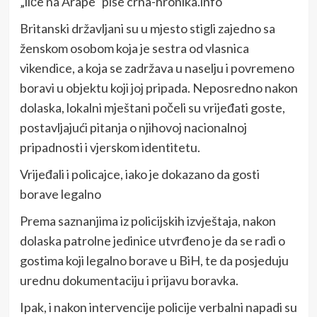
„liče na Arape“ piše crna-hronika.info
Britanski državljani su u mjesto stigli zajedno sa
ženskom osobom koja je sestra od vlasnica
vikendice, a koja se zadržava u naselju i povremeno
boravi u objektu koji joj pripada. Neposredno nakon
dolaska, lokalni mještani počeli su vrijeđati goste,
postavljajući pitanja o njihovoj nacionalnoj
pripadnosti i vjerskom identitetu.
Vrijeđali i policajce, iako je dokazano da gosti
borave legalno
Prema saznanjima iz policijskih izvještaja, nakon
dolaska patrolne jedinice utvrđeno je da se radi o
gostima koji legalno borave u BiH, te da posjeduju
urednu dokumentaciju i prijavu boravka.
Ipak, i nakon intervencije policije verbalni napadi su