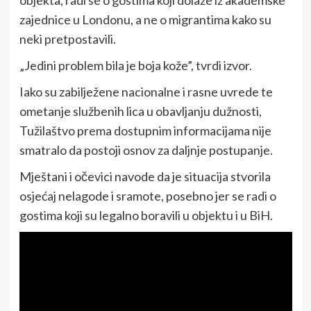
zajednice u Londonu, a ne o migrantima kako su
neki pretpostavili.
„Jedini problem bila je boja kože”, tvrdi izvor.
Iako su zabilježene nacionalne i rasne uvrede te
ometanje službenih lica u obavljanju dužnosti,
Tužilaštvo prema dostupnim informacijama nije
smatralo da postoji osnov za daljnje postupanje.
Mještani i očevici navode da je situacija stvorila
osjećaj nelagode i sramote, posebno jer se radi o
gostima koji su legalno boravili u objektu i u BiH.