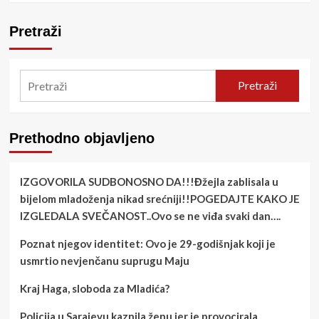
Pretraži
Pretraži
Prethodno objavljeno
IZGOVORILA SUDBONOSNO DA!!!Đžejla zablisala u
bijelom mladoženja nikad srećniji!!POGEDAJTE KAKO JE
IZGLEDALA SVEČANOST..Ovo se ne viđa svaki dan….
Poznat njegov identitet: Ovo je 29-godišnjak koji je
usmrtio nevjenčanu suprugu Maju
Kraj Haga, sloboda za Mladića?
Policija u Sarajevu kaznila ženu jer je provocirala