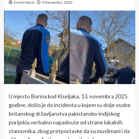
Ermin Macić
9 Decembra, 2025
U mjestu Borina kod Kiseljaka, 13. novembra 2025.
godine, došlo je do incidenta u kojem su dvije osobe
britanskog državljanstva pakistansko-indijskog
porijekla verbalno napadnute od strane lokalnih
stanovnika, zbog pretpostavke da su muslimani i da