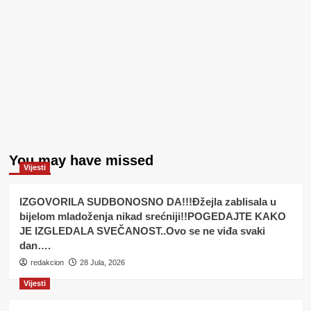
You may have missed
Vijesti
IZGOVORILA SUDBONOSNO DA!!!Đžejla zablisala u
bijelom mladoženja nikad srećniji!!POGEDAJTE KAKO
JE IZGLEDALA SVEČANOST..Ovo se ne viđa svaki
dan….
redakcion
28 Jula, 2026
Vijesti