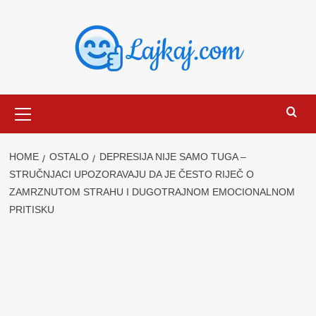
Skip
to
content
Primary
Menu
HOME
OSTALO
DEPRESIJA NIJE SAMO TUGA –
STRUČNJACI UPOZORAVAJU DA JE ČESTO RIJEČ O
ZAMRZNUTOM STRAHU I DUGOTRAJNOM EMOCIONALNOM
PRITISKU