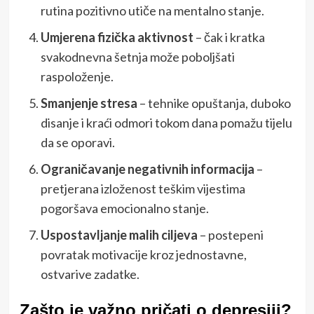
rutina pozitivno utiče na mentalno stanje.
Umjerena fizička aktivnost
– čak i kratka
svakodnevna šetnja može poboljšati
raspoloženje.
Smanjenje stresa
– tehnike opuštanja, duboko
disanje i kraći odmori tokom dana pomažu tijelu
da se oporavi.
Ograničavanje negativnih informacija
–
pretjerana izloženost teškim vijestima
pogoršava emocionalno stanje.
Uspostavljanje malih ciljeva
– postepeni
povratak motivacije kroz jednostavne,
ostvarive zadatke.
Zašto je važno pričati o depresiji?