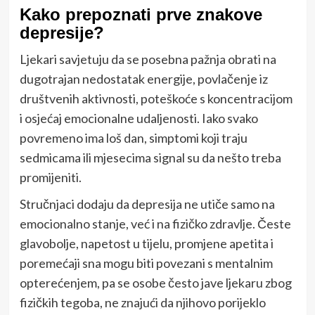
Kako prepoznati prve znakove
depresije?
Ljekari savjetuju da se posebna pažnja obrati na
dugotrajan nedostatak energije, povlačenje iz
društvenih aktivnosti, poteškoće s koncentracijom
i osjećaj emocionalne udaljenosti. Iako svako
povremeno ima loš dan, simptomi koji traju
sedmicama ili mjesecima signal su da nešto treba
promijeniti.
Stručnjaci dodaju da depresija ne utiče samo na
emocionalno stanje, već i na fizičko zdravlje. Česte
glavobolje, napetost u tijelu, promjene apetita i
poremećaji sna mogu biti povezani s mentalnim
opterećenjem, pa se osobe često jave ljekaru zbog
fizičkih tegoba, ne znajući da njihovo porijeklo