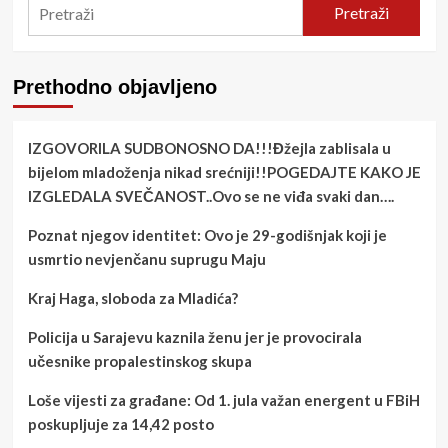
Pretraži
Prethodno objavljeno
IZGOVORILA SUDBONOSNO DA!!!Đžejla zablisala u
bijelom mladoženja nikad srećniji!!POGEDAJTE KAKO JE
IZGLEDALA SVEČANOST..Ovo se ne viđa svaki dan….
Poznat njegov identitet: Ovo je 29-godišnjak koji je
usmrtio nevjenčanu suprugu Maju
Kraj Haga, sloboda za Mladića?
Policija u Sarajevu kaznila ženu jer je provocirala
učesnike propalestinskog skupa
Loše vijesti za građane: Od 1. jula važan energent u FBiH
poskupljuje za 14,42 posto