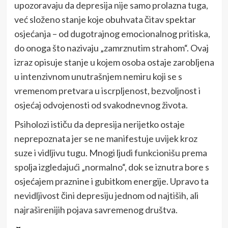
upozoravaju da depresija nije samo prolazna tuga,
već složeno stanje koje obuhvata čitav spektar
osjećanja – od dugotrajnog emocionalnog pritiska,
do onoga što nazivaju „zamrznutim strahom“. Ovaj
izraz opisuje stanje u kojem osoba ostaje zarobljena
u intenzivnom unutrašnjem nemiru koji se s
vremenom pretvara u iscrpljenost, bezvoljnost i
osjećaj odvojenosti od svakodnevnog života.
Psiholozi ističu da depresija nerijetko ostaje
neprepoznata jer se ne manifestuje uvijek kroz
suze i vidljivu tugu. Mnogi ljudi funkcionišu prema
spolja izgledajući „normalno“, dok se iznutra bore s
osjećajem praznine i gubitkom energije. Upravo ta
nevidljivost čini depresiju jednom od najtiših, ali
najraširenijih pojava savremenog društva.