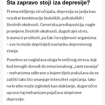
Šta zapravo stoji iza depresije?
Prema mišljenju stručnjaka, depresija se javlja kao
rezultat kombinacije bioloških, psiholoških i
životnih okolnosti. Genetska predispozicija, nagle
promjene životnih okolnosti, dugotrajni stres,
trauma iz prošlosti, pa čak i iscrpljenost organizma
– sve to može doprinijeti nastanku depresivnog
stanja.
Posebno se naglašava uloga hroničnog stresa, koji
kod mnogih dovodi do emocionalnog „zamrzavanja“
– mehanizma odbrane u kojem tijelo pokušava da se
zaštiti tako što smanjuje intenzitet osjećanja. Iako
na kratko može izgledati kao olakšanje, dugoročno
upravo taj mehanizam pojačava simptome
depresije.