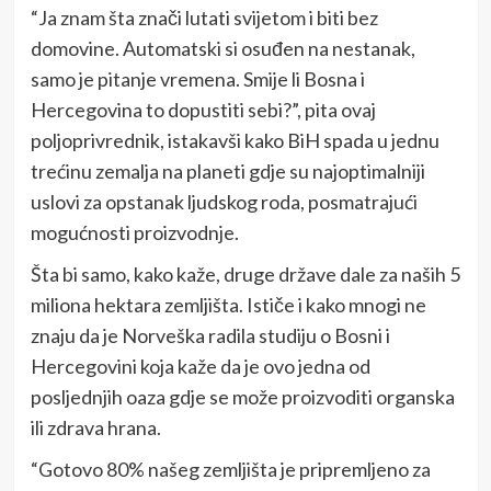
“Ja znam šta znači lutati svijetom i biti bez
domovine. Automatski si osuđen na nestanak,
samo je pitanje vremena. Smije li Bosna i
Hercegovina to dopustiti sebi?”, pita ovaj
poljoprivrednik, istakavši kako BiH spada u jednu
trećinu zemalja na planeti gdje su najoptimalniji
uslovi za opstanak ljudskog roda, posmatrajući
mogućnosti proizvodnje.
Šta bi samo, kako kaže, druge države dale za naših 5
miliona hektara zemljišta. Ističe i kako mnogi ne
znaju da je Norveška radila studiju o Bosni i
Hercegovini koja kaže da je ovo jedna od
posljednjih oaza gdje se može proizvoditi organska
ili zdrava hrana.
“Gotovo 80% našeg zemljišta je pripremljeno za