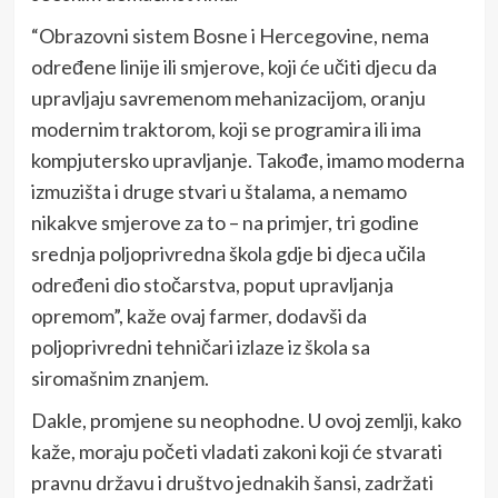
“Obrazovni sistem Bosne i Hercegovine, nema
određene linije ili smjerove, koji će učiti djecu da
upravljaju savremenom mehanizacijom, oranju
modernim traktorom, koji se programira ili ima
kompjutersko upravljanje. Takođe, imamo moderna
izmuzišta i druge stvari u štalama, a nemamo
nikakve smjerove za to – na primjer, tri godine
srednja poljoprivredna škola gdje bi djeca učila
određeni dio stočarstva, poput upravljanja
opremom”, kaže ovaj farmer, dodavši da
poljoprivredni tehničari izlaze iz škola sa
siromašnim znanjem.
Dakle, promjene su neophodne. U ovoj zemlji, kako
kaže, moraju početi vladati zakoni koji će stvarati
pravnu državu i društvo jednakih šansi, zadržati