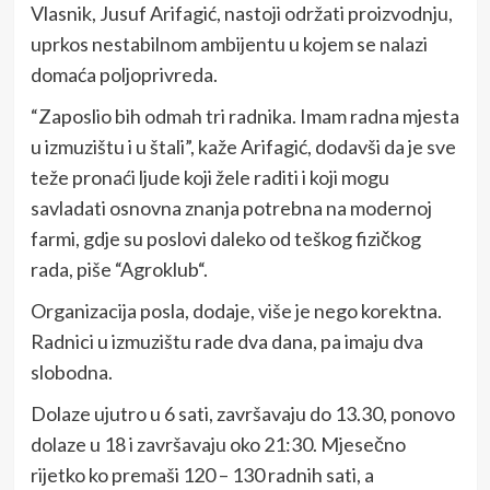
Vlasnik, Jusuf Arifagić, nastoji održati proizvodnju,
uprkos nestabilnom ambijentu u kojem se nalazi
domaća poljoprivreda.
“Zaposlio bih odmah tri radnika. Imam radna mjesta
u izmuzištu i u štali”, kaže Arifagić, dodavši da je sve
teže pronaći ljude koji žele raditi i koji mogu
savladati osnovna znanja potrebna na modernoj
farmi, gdje su poslovi daleko od teškog fizičkog
rada, piše “Agroklub“.
Organizacija posla, dodaje, više je nego korektna.
Radnici u izmuzištu rade dva dana, pa imaju dva
slobodna.
Dolaze ujutro u 6 sati, završavaju do 13.30, ponovo
dolaze u 18 i završavaju oko 21:30. Mjesečno
rijetko ko premaši 120 – 130 radnih sati, a