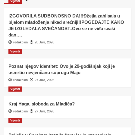
Vijesti
IZGOVORILA SUDBONOSNO DA!!!Đžejla zablisala u
bijelom mladoženja nikad srećniji!!POGEDAJTE KAKO
JE IZGLEDALA SVEČANOST..Ovo se ne viđa svaki
dan….
redakcion
28 Jula, 2026
Vijesti
Poznat njegov identitet: Ovo je 29-godišnjak koji je
usmrtio nevjenčanu suprugu Maju
redakcion
27 Jula, 2026
Vijesti
Kraj Haga, sloboda za Mladića?
redakcion
27 Jula, 2026
Vijesti