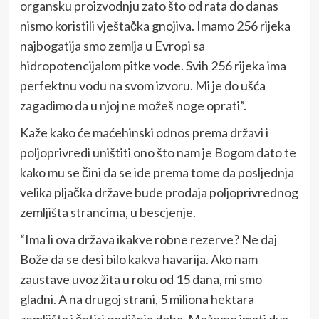
organsku proizvodnju zato što od rata do danas
nismo koristili vještačka gnojiva. Imamo 256 rijeka
najbogatija smo zemlja u Evropi sa
hidropotencijalom pitke vode. Svih 256 rijeka ima
perfektnu vodu na svom izvoru. Mi je do ušća
zagadimo da u njoj ne možeš noge oprati”.
Kaže kako će maćehinski odnos prema državi i
poljoprivredi uništiti ono što nam je Bogom dato te
kako mu se čini da se ide prema tome da posljednja
velika pljačka države bude prodaja poljoprivrednog
zemljišta strancima, u bescjenje.
“Ima li ova država ikakve robne rezerve? Ne daj
Bože da se desi bilo kakva havarija. Ako nam
zaustave uvoz žita u roku od 15 dana, mi smo
gladni. A na drugoj strani, 5 miliona hektara
zemljišta i četiri godišnja doba. Možemo imati dva