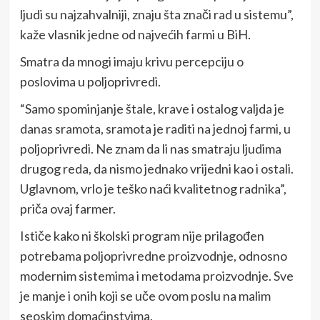
ljudi su najzahvalniji, znaju šta znači rad u sistemu”,
kaže vlasnik jedne od najvećih farmi u BiH.
Smatra da mnogi imaju krivu percepciju o
poslovima u poljoprivredi.
“Samo spominjanje štale, krave i ostalog valjda je
danas sramota, sramota je raditi na jednoj farmi, u
poljoprivredi. Ne znam da li nas smatraju ljudima
drugog reda, da nismo jednako vrijedni kao i ostali.
Uglavnom, vrlo je teško naći kvalitetnog radnika”,
priča ovaj farmer.
Ističe kako ni školski program nije prilagođen
potrebama poljoprivredne proizvodnje, odnosno
modernim sistemima i metodama proizvodnje. Sve
je manje i onih koji se uče ovom poslu na malim
seoskim domaćinstvima.