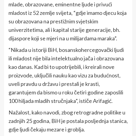
mlade, obrazovane, eminentne ljude i privući
mladost iz 52 zemlje svijeta, “gdje imamo djecu koja
su obrazovana na prestižnim svjetskim
univerzitetima, ali i kapital starije generacije, bh.
dijaspore koji se mjeri na u milijardama maraka”.
“Nikada u istoriji BiH, bosanskohercegovački ljudi
ili mladost nije bila intelektualno jača i obrazovana
kao danas. Kad bi to upotrijebili, i kreirali nove
proizvode, uključili nauku kao vizu za budućnost,
uveli pravdu u državu i prestali je krasti,
garantujem da bismo u roku četiri godine zaposlili
100 hiljada mladih stručnjaka”, ističe Arifagić.
Nažalost, kako navodi, zbog retrogradne politike u
zadnjih 25 godina, BiH je postala posljednja stanica,
gdje ljudi čekaju mezare i groblja.