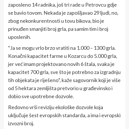
zaposleno 14 radnika, još tri rade u Petrovcu gdje
se bavio tovom. Nekada je zapošljavao 29 ljudi, no,
zbog nekonkurentnosti u tovu bikova, bio je
prinuđen smanjiti broj grla, pa samim tim i broj
uposlenih.
“Ja se mogu vrlo brzo vratiti na 1.000 – 1300 grla.
Konačni kapacitet farme u Kozarcu do 5.000 grla,
jer već imam projektovano novih 6 štala, svaka je
kapacitet 700 grla, sve što je potrebno za izgradnju
tih objekata je riješeno”, kaže sagovornik koji je više
od 5 hektara zemljišta pretvorio u građevinsko i
dobio sve upotrebne dozvole.
Redovno vrši reviziju ekološke dozvole koja
uključuje šest evropskih standarda, a ima i evropski
izvozni broj.