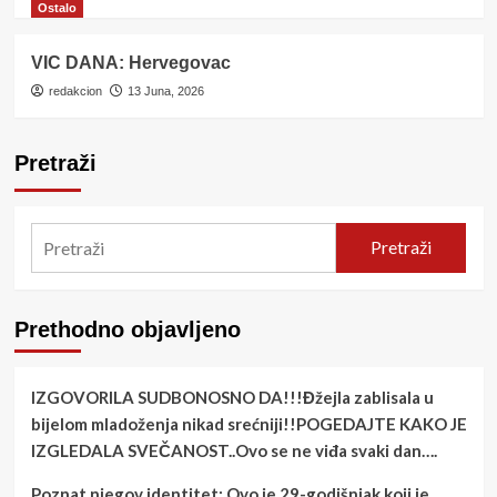
Ostalo
VIC DANA: Hervegovac
redakcion
13 Juna, 2026
Pretraži
Pretraži
Prethodno objavljeno
IZGOVORILA SUDBONOSNO DA!!!Đžejla zablisala u
bijelom mladoženja nikad srećniji!!POGEDAJTE KAKO JE
IZGLEDALA SVEČANOST..Ovo se ne viđa svaki dan….
Poznat njegov identitet: Ovo je 29-godišnjak koji je