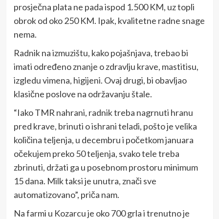
prosječna plata ne pada ispod 1.500 KM, uz topli
obrok od oko 250 KM. Ipak, kvalitetne radne snage
nema.
Radnik na izmuzištu, kako pojašnjava, trebao bi
imati određeno znanje o zdravlju krave, mastitisu,
izgledu vimena, higijeni. Ovaj drugi, bi obavljao
klasične poslove na održavanju štale.
“Iako TMR nahrani, radnik treba nagrnuti hranu
pred krave, brinuti o ishrani teladi, pošto je velika
količina teljenja, u decembru i početkom januara
očekujem preko 50 teljenja, svako tele treba
zbrinuti, držati ga u posebnom prostoru minimum
15 dana. Milk taksi je unutra, znači sve
automatizovano”, priča nam.
Na farmi u Kozarcu je oko 700 grla i trenutno je