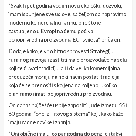
“Svakih pet godina vodim novu ekološku dozvolu,
imam ispunjene sve uslove, sa željom da napravimo
modernu komercijalnu farmu, ono što je
zastupljeno u Evropi na čemu počiva
poljoprivredna proizvodnja EU i svijeta”, priča on.
Dodaje kako je vrlo bitno sprovesti Strategiju
ruralnog razvoja i zaštititi male proizvođače na selu
koji će čuvati tradiciju, ali i da velika komercijalna
preduzeća moraju na neki način postati tradicija
koja će se prenositi s koljena na koljeno, ukoliko
planiramo i imati poljoprivrednu proizvodnju.
On danas najčešće uspije zaposliti ljude između 55 i
60 godina, “one iz Titovog sistema” koji, kako kaže,
imaju radne navike i znanja.
“Oni obično imaju još par godina do penzije i takvi