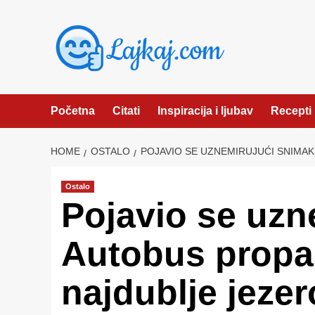
Skip
to
content
Početna
Citati
Inspiracija i ljubav
Recepti
HOME
OSTALO
POJAVIO SE UZNEMIRUJUĆI SNIMAK
Ostalo
Pojavio se uzn
Autobus propao
najdublje jeze