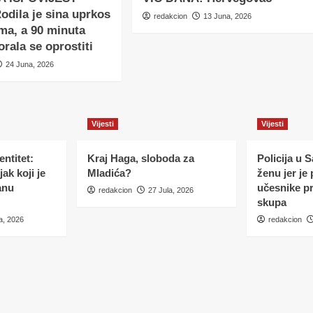
dila je sina uprkos
redakcion
13 Juna, 2026
ma, a 90 minuta
orala se oprostiti
24 Juna, 2026
Vijesti
Vijesti
ntitet:
Kraj Haga, sloboda za
Policija u 
ak koji je
Mladića?
ženu jer je
anu
učesnike p
redakcion
27 Jula, 2026
skupa
a, 2026
redakcion