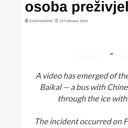
osoba preživje
Ema Kovačević
22 Februara, 2026
A video has emerged of th
Baikal — a bus with Chine
through the ice wit
The incident occurred on F