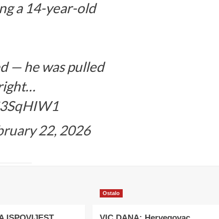
ing a 14-year-old
d — he was pulled
right…
1S3SqHIW1
bruary 22, 2026
Ostalo
A ISPOVIJEST
VIC DANA: Hervegovac