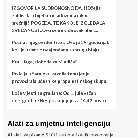
IZGOVORILA SUDBONOSNO DA!!!Đžejla
zablisala u bijelom mladoženja nikad
srećniji!!POGEDAJTE KAKO JE IZGLEDALA
SVEČANOST..Ovo se ne viđa svaki dan….
Poznat njegov identitet: Ovo je 29-godišnjak
koji je usmrtio nevjenčanu suprugu Maju
Kraj Haga, sloboda za Mladića?
Policija u Sarajevu kaznila ženu jer je
provocirala učesnike propalestinskog skupa
Loše vijesti za građane: Od 1. jula važan
energent u FBiH poskupljuje za 14,42 posto
Alati za umjetnu inteligenciju
AI alati za pisanje, SEO i automatizaciju poslovanja