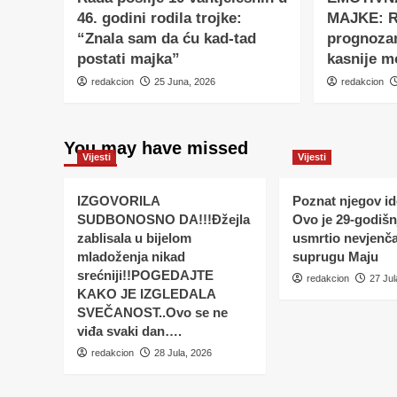
46. godini rodila trojke:
MAJKE: Ro
“Znala sam da ću kad-tad
prognoza
postati majka”
kasnije m
redakcion
25 Juna, 2026
redakcion
You may have missed
Vijesti
Vijesti
IZGOVORILA
Poznat njegov ide
SUDBONOSNO DA!!!Đžejla
Ovo je 29-godišnj
zablisala u bijelom
usmrtio nevjenč
mladoženja nikad
suprugu Maju
srećniji!!POGEDAJTE
redakcion
27 Jul
KAKO JE IZGLEDALA
SVEČANOST..Ovo se ne
viđa svaki dan….
redakcion
28 Jula, 2026