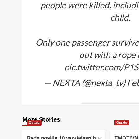
people were killed, includ
child.
Only one passenger survive
out with a rope 
pic.twitter.com/P
— NEXTA (@nexta_tv)
Fe
More Stories
Ostalo
Ostalo
Rada poslije 10 vantjelesnih u
EMOTIVN