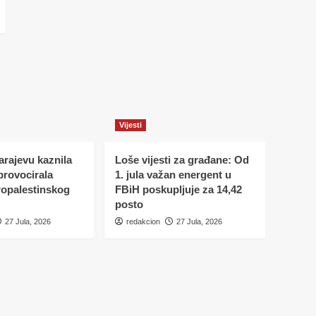
Vijesti
Sarajevu kaznila
Loše vijesti za građane: Od
 provocirala
1. jula važan energent u
ropalestinskog
FBiH poskupljuje za 14,42
posto
27 Jula, 2026
redakcion
27 Jula, 2026