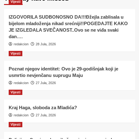
Vijesti
IZGOVORILA SUDBONOSNO DA!!!Đžejla zablisala u
bijelom mladoženja nikad srećniji!!POGEDAJTE KAKO
JE IZGLEDALA SVEČANOST..Ovo se ne viđa svaki
dan….
redakcion
28 Jula, 2026
Vijesti
Poznat njegov identitet: Ovo je 29-godišnjak koji je
usmrtio nevjenčanu suprugu Maju
redakcion
27 Jula, 2026
Vijesti
Kraj Haga, sloboda za Mladića?
redakcion
27 Jula, 2026
Vijesti