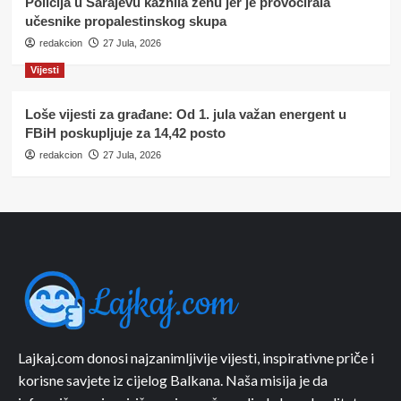
Policija u Sarajevu kaznila ženu jer je provocirala
učesnike propalestinskog skupa
redakcion
27 Jula, 2026
Vijesti
Loše vijesti za građane: Od 1. jula važan energent u
FBiH poskupljuje za 14,42 posto
redakcion
27 Jula, 2026
Lajkaj.com donosi najzanimljivije vijesti, inspirativne priče i
korisne savjete iz cijelog Balkana. Naša misija je da