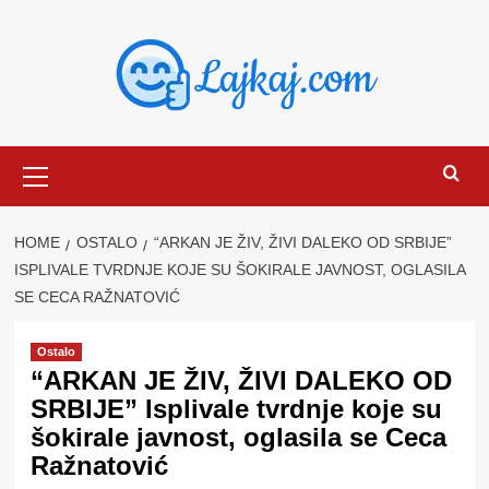
Skip
to
content
Primary
Menu
HOME
OSTALO
“ARKAN JE ŽIV, ŽIVI DALEKO OD SRBIJE”
ISPLIVALE TVRDNJE KOJE SU ŠOKIRALE JAVNOST, OGLASILA
SE CECA RAŽNATOVIĆ
Ostalo
“ARKAN JE ŽIV, ŽIVI DALEKO OD
SRBIJE” Isplivale tvrdnje koje su
šokirale javnost, oglasila se Ceca
Ražnatović