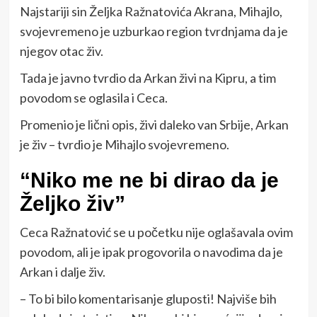
Najstariji sin Željka Ražnatovića Akrana, Mihajlo,
svojevremeno je uzburkao region tvrdnjama da je
njegov otac živ.
Tada je javno tvrdio da Arkan živi na Kipru, a tim
povodom se oglasila i Ceca.
Promenio je lični opis, živi daleko van Srbije, Arkan
je živ – tvrdio je Mihajlo svojevremeno.
“Niko me ne bi dirao da je
Željko živ”
Ceca Ražnatović se u početku nije oglašavala ovim
povodom, ali je ipak progovorila o navodima da je
Arkan i dalje živ.
– To bi bilo komentarisanje gluposti! Najviše bih