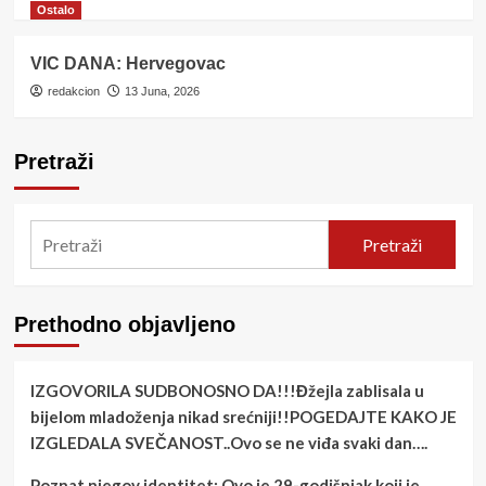
Ostalo
VIC DANA: Hervegovac
redakcion
13 Juna, 2026
Pretraži
Pretraži
Prethodno objavljeno
IZGOVORILA SUDBONOSNO DA!!!Đžejla zablisala u
bijelom mladoženja nikad srećniji!!POGEDAJTE KAKO JE
IZGLEDALA SVEČANOST..Ovo se ne viđa svaki dan….
Poznat njegov identitet: Ovo je 29-godišnjak koji je