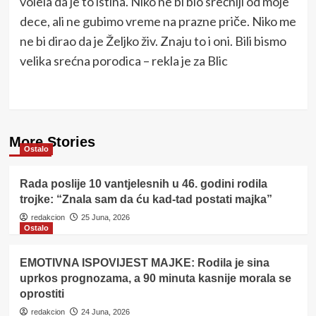
volela da je to istina. Niko ne bi bio srećniji od moje
dece, ali ne gubimo vreme na prazne priče. Niko me
ne bi dirao da je Željko živ. Znaju to i oni. Bili bismo
velika srećna porodica – rekla je za Blic
More Stories
Ostalo
Rada poslije 10 vantjelesnih u 46. godini rodila
trojke: “Znala sam da ću kad-tad postati majka”
redakcion
25 Juna, 2026
Ostalo
EMOTIVNA ISPOVIJEST MAJKE: Rodila je sina
uprkos prognozama, a 90 minuta kasnije morala se
oprostiti
redakcion
24 Juna, 2026