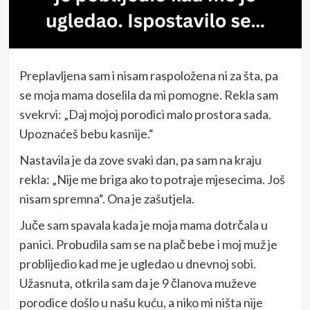
Preplavljena sam i nisam raspoložena ni za šta, pa
se moja mama doselila da mi pomogne. Rekla sam
svekrvi: „Daj mojoj porodici malo prostora sada.
Upoznaćeš bebu kasnije.“
Nastavila je da zove svaki dan, pa sam na kraju
rekla: „Nije me briga ako to potraje mjesecima. Još
nisam spremna“. Ona je zašutjela.
Juče sam spavala kada je moja mama dotrčala u
panici. Probudila sam se na plač bebe i moj muž je
problijedio kad me je ugledao u dnevnoj sobi.
Užasnuta, otkrila sam da je 9 članova muževe
porodice došlo u našu kuću, a niko mi ništa nije