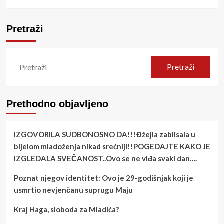
Pretraži
Pretraži
Prethodno objavljeno
IZGOVORILA SUDBONOSNO DA!!!Đžejla zablisala u
bijelom mladoženja nikad srećniji!!POGEDAJTE KAKO JE
IZGLEDALA SVEČANOST..Ovo se ne viđa svaki dan….
Poznat njegov identitet: Ovo je 29-godišnjak koji je
usmrtio nevjenčanu suprugu Maju
Kraj Haga, sloboda za Mladića?