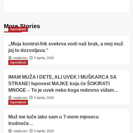
More Stories
Ispovijesti
„Moja kontrol-frik svekrva vodi naš brak, a moj muž
joj to dozvoljava.“
redakcion
5 Aprila, 2026
Ispovijesti
IMAM MUŽA I DETE, ALI UVEK I MUŠKARCA SA
STRANE! Ispovest MAJKE koja će ŠOKIRATI
MNOGE – To je uvek neko koga redovno viđam…
redakcion
5 Aprila, 2026
Ispovijesti
Muž me tuče iako sam u 7-mom mjesecu
trudnoće…
redakcion
5 Aprila, 2026