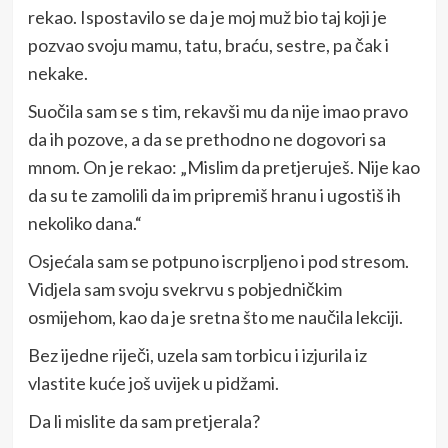
rekao. Ispostavilo se da je moj muž bio taj koji je
pozvao svoju mamu, tatu, braću, sestre, pa čak i
nekake.
Suočila sam se s tim, rekavši mu da nije imao pravo
da ih pozove, a da se prethodno ne dogovori sa
mnom. On je rekao: „Mislim da pretjeruješ. Nije kao
da su te zamolili da im pripremiš hranu i ugostiš ih
nekoliko dana.“
Osjećala sam se potpuno iscrpljeno i pod stresom.
Vidjela sam svoju svekrvu s pobjedničkim
osmijehom, kao da je sretna što me naučila lekciji.
Bez ijedne riječi, uzela sam torbicu i izjurila iz
vlastite kuće još uvijek u pidžami.
Da li mislite da sam pretjerala?