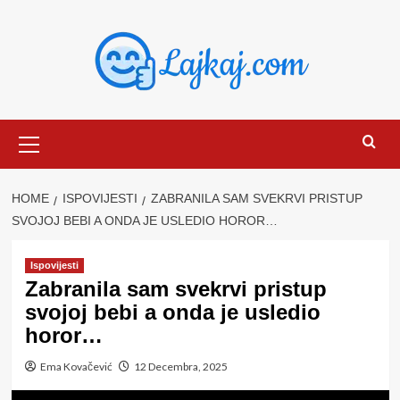
Skip
to
content
Primary
Menu
HOME
ISPOVIJESTI
ZABRANILA SAM SVEKRVI PRISTUP
SVOJOJ BEBI A ONDA JE USLEDIO HOROR…
Ispovijesti
Zabranila sam svekrvi pristup
svojoj bebi a onda je usledio
horor…
Ema Kovačević
12 Decembra, 2025