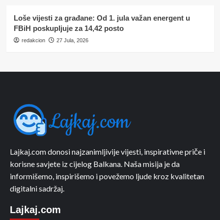
Loše vijesti za građane: Od 1. jula važan energent u
FBiH poskupljuje za 14,42 posto
redakcion
27 Jula, 2026
Lajkaj.com donosi najzanimljivije vijesti, inspirativne priče i
korisne savjete iz cijelog Balkana. Naša misija je da
informišemo, inspirišemo i povežemo ljude kroz kvalitetan
digitalni sadržaj.
Lajkaj.com