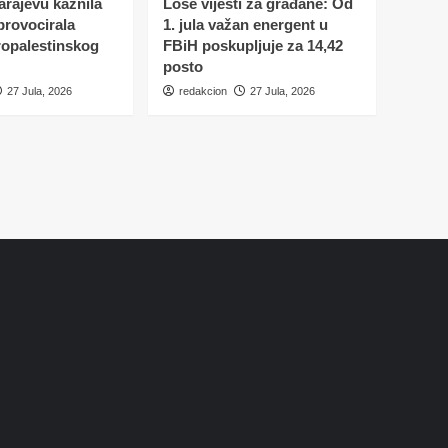
Sarajevu kaznila
Loše vijesti za građane: Od
 provocirala
1. jula važan energent u
ropalestinskog
FBiH poskupljuje za 14,42
posto
27 Jula, 2026
redakcion
27 Jula, 2026