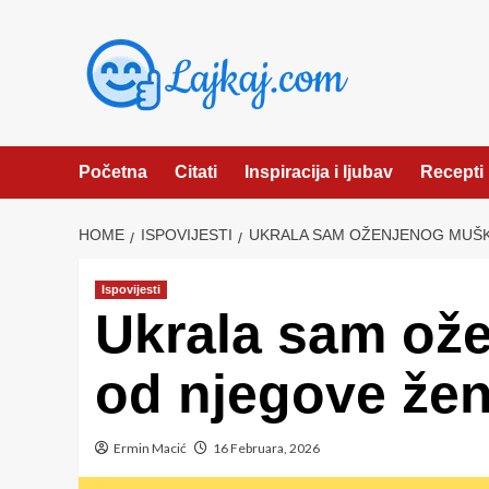
Skip
to
content
Početna
Citati
Inspiracija i ljubav
Recepti
HOME
ISPOVIJESTI
UKRALA SAM OŽENJENOG MUŠ
Ispovijesti
Ukrala sam ož
od njegove že
Ermin Macić
16 Februara, 2026