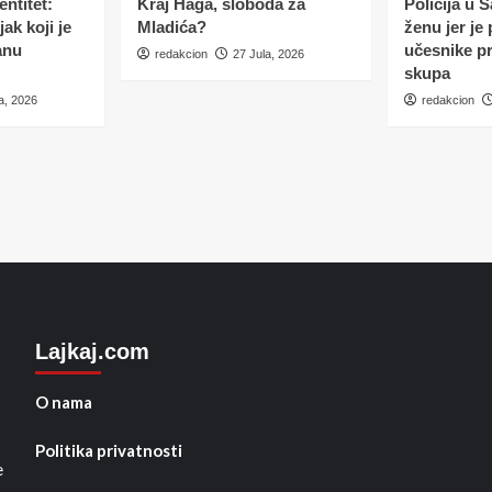
ntitet:
Kraj Haga, sloboda za
Policija u 
ak koji je
Mladića?
ženu jer je
anu
učesnike p
redakcion
27 Jula, 2026
skupa
a, 2026
redakcion
Lajkaj.com
O nama
Politika privatnosti
e