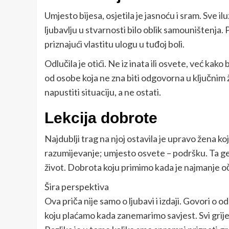
Umjesto bijesa, osjetila je jasnoću i sram. Sve ilu
ljubavlju u stvarnosti bilo oblik samouništenja. 
priznajući vlastitu ulogu u tuđoj boli.
Odlučila je otići. Ne iz inata ili osvete, već kako 
od osobe koja ne zna biti odgovorna u ključnim
napustiti situaciju, a ne ostati.
Lekcija dobrote
Najdublji trag na njoj ostavila je upravo žena ko
razumijevanje; umjesto osvete – podršku. Ta gest
život. Dobrota koju primimo kada je najmanje o
Šira perspektiva
Ova priča nije samo o ljubavi i izdaji. Govori o 
koju plaćamo kada zanemarimo savjest. Svi grije