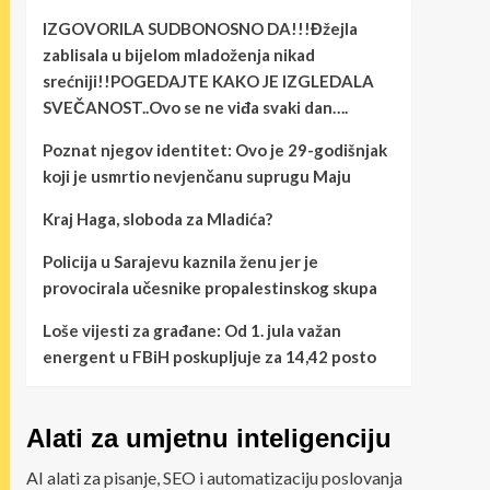
IZGOVORILA SUDBONOSNO DA!!!Đžejla
zablisala u bijelom mladoženja nikad
srećniji!!POGEDAJTE KAKO JE IZGLEDALA
SVEČANOST..Ovo se ne viđa svaki dan….
Poznat njegov identitet: Ovo je 29-godišnjak
koji je usmrtio nevjenčanu suprugu Maju
Kraj Haga, sloboda za Mladića?
Policija u Sarajevu kaznila ženu jer je
provocirala učesnike propalestinskog skupa
Loše vijesti za građane: Od 1. jula važan
energent u FBiH poskupljuje za 14,42 posto
Alati za umjetnu inteligenciju
AI alati za pisanje, SEO i automatizaciju poslovanja