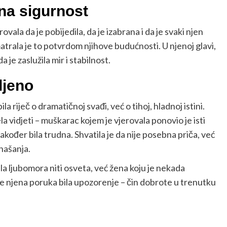
rna sigurnost
rovala da je pobijedila, da je izabrana i da je svaki njen
atrala je to potvrdom njihove budućnosti. U njenoj glavi,
a je zaslužila mir i stabilnost.
ljeno
la riječ o dramatičnoj svađi, već o tihoj, hladnoj istini.
jela vidjeti – muškarac kojem je vjerovala ponovio je isti
akođer bila trudna. Shvatila je da nije posebna priča, već
našanja.
jela ljubomora niti osveta, već žena koju je nekada
eć je njena poruka bila upozorenje – čin dobrote u trenutku