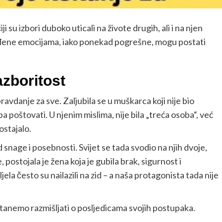
su izbori duboko uticali na živote drugih, ali i na njen
vođene emocijama, iako ponekad pogrešne, mogu postati
azboritost
ravdanje za sve. Zaljubila se u muškarca koji nije bio
a poštovati. U njenim mislima, nije bila „treća osoba“, već
ostajalo.
id snage i posebnosti. Svijet se tada svodio na njih dvoje,
e, postojala je žena koja je gubila brak, sigurnost i
ljela često su nailazili na zid – a naša protagonista tada nije
stanemo razmišljati o posljedicama svojih postupaka.