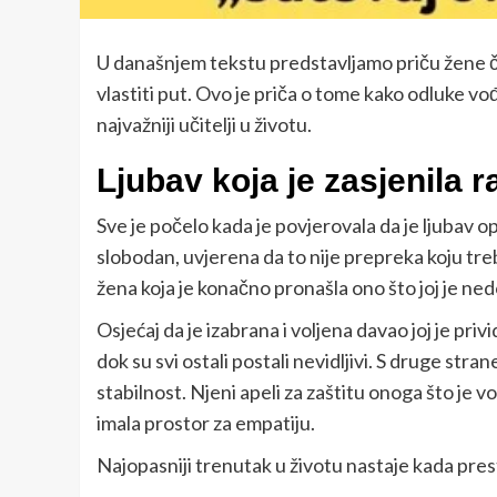
U današnjem tekstu predstavljamo priču žene čiji 
vlastiti put. Ovo je priča o tome kako odluke 
najvažniji učitelji u životu.
Ljubav koja je zasjenila r
Sve je počelo kada je povjerovala da je ljubav op
slobodan, uvjerena da to nije prepreka koju treb
žena koja je konačno pronašla ono što joj je ned
Osjećaj da je izabrana i voljena davao joj je priv
dok su svi ostali postali nevidljivi. S druge stran
stabilnost. Njeni apeli za zaštitu onoga što je vo
imala prostor za empatiju.
Najopasniji trenutak u životu nastaje kada pre