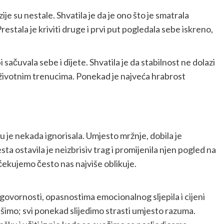
zije su nestale. Shvatila je da je ono što je smatrala
Prestala je kriviti druge i prvi put pogledala sebe iskreno,
bi sačuvala sebe i dijete. Shvatila je da stabilnost ne dolazi
 životnim trenucima. Ponekad je najveća hrabrost
ju je nekada ignorisala. Umjesto mržnje, dobila je
a ostavila je neizbrisiv trag i promijenila njen pogled na
čekujemo često nas najviše oblikuje.
odgovornosti, opasnostima emocionalnog sljepila i cijeni
šimo; svi ponekad slijedimo strasti umjesto razuma.