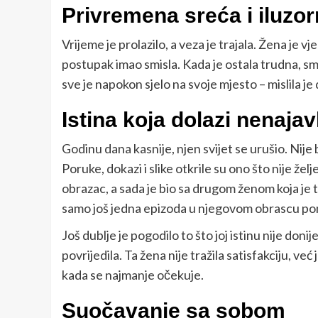
Privremena sreća i iluzo
Vrijeme je prolazilo, a veza je trajala. Žena je vje
postupak imao smisla. Kada je ostala trudna, sm
sve je napokon sjelo na svoje mjesto – mislila je d
Istina koja dolazi nenajav
Godinu dana kasnije, njen svijet se urušio. Nije bi
Poruke, dokazi i slike otkrile su ono što nije žel
obrazac, a sada je bio sa drugom ženom koja je t
samo još jedna epizoda u njegovom obrascu po
Još dublje je pogodilo to što joj istinu nije doni
povrijedila. Ta žena nije tražila satisfakciju, v
kada se najmanje očekuje.
Suočavanje sa sobom