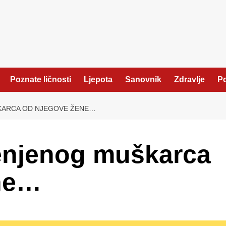
Poznate ličnosti
Ljepota
Sanovnik
Zdravlje
Po
KARCA OD NJEGOVE ŽENE…
enjenog muškarca
ne…