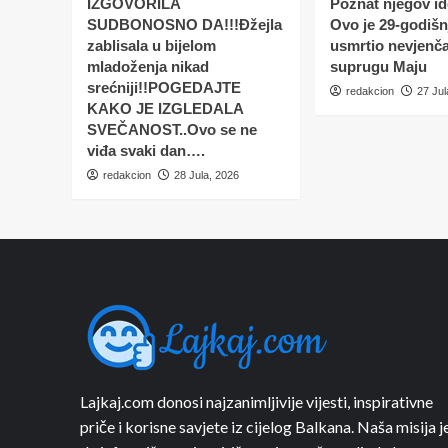
IZGOVORILA
Poznat njegov ide
SUDBONOSNO DA!!!Đžejla
Ovo je 29-godišnj
zablisala u bijelom
usmrtio nevjenč
mladoženja nikad
suprugu Maju
srećniji!!POGEDAJTE
redakcion
27 Jul
KAKO JE IZGLEDALA
SVEČANOST..Ovo se ne
viđa svaki dan….
redakcion
28 Jula, 2026
Lajkaj.com donosi najzanimljivije vijesti, inspirativne
priče i korisne savjete iz cijelog Balkana. Naša misija j