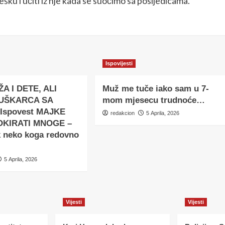
ešku i učiti iz nje kada se suočimo sa posljedicama.
Ispovijesti
A I DETE, ALI
Muž me tuče iako sam u 7-
MUŠKARCA SA
mom mjesecu trudnoće…
Ispovest MAJKE
redakcion
5 Aprila, 2026
ŠOKIRATI MNOGE –
k neko koga redovno
5 Aprila, 2026
Vijesti
Vijesti