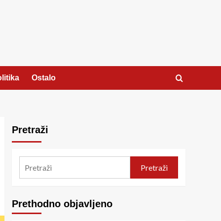
litika
Ostalo
Pretraži
Pretraži
Prethodno objavljeno