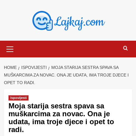
Skip
to
content
Primary
Menu
HOME
ISPOVIJESTI
MOJA STARIJA SESTRA SPAVA SA
MUŠKARCIMA ZA NOVAC. ONA JE UDATA, IMA TROJE DJECE I
OPET TO RADI.
Ispovijesti
Moja starija sestra spava sa
muškarcima za novac. Ona je
udata, ima troje djece i opet to
radi.