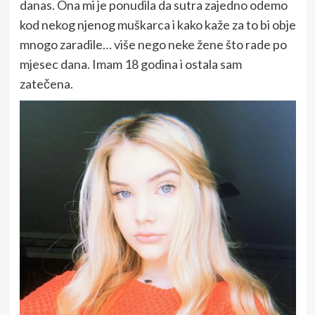
danas. Ona mi je ponudila da sutra zajedno odemo
kod nekog njenog muškarca i kako kaže za to bi obje
mnogo zaradile… više nego neke žene što rade po
mjesec dana. Imam 18 godina i ostala sam
zatečena.