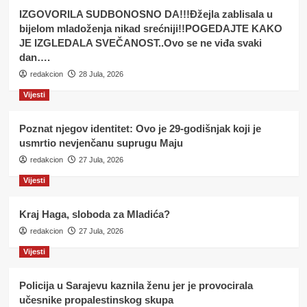
IZGOVORILA SUDBONOSNO DA!!!Đžejla zablisala u
bijelom mladoženja nikad srećniji!!POGEDAJTE KAKO
JE IZGLEDALA SVEČANOST..Ovo se ne viđa svaki
dan….
redakcion
28 Jula, 2026
Vijesti
Poznat njegov identitet: Ovo je 29-godišnjak koji je
usmrtio nevjenčanu suprugu Maju
redakcion
27 Jula, 2026
Vijesti
Kraj Haga, sloboda za Mladića?
redakcion
27 Jula, 2026
Vijesti
Policija u Sarajevu kaznila ženu jer je provocirala
učesnike propalestinskog skupa