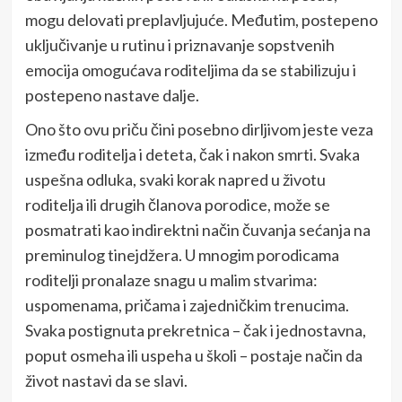
mogu delovati preplavljujuće. Međutim, postepeno
uključivanje u rutinu i priznavanje sopstvenih
emocija omogućava roditeljima da se stabilizuju i
postepeno nastave dalje.
Ono što ovu priču čini posebno dirljivom jeste veza
između roditelja i deteta, čak i nakon smrti. Svaka
uspešna odluka, svaki korak napred u životu
roditelja ili drugih članova porodice, može se
posmatrati kao indirektni način čuvanja sećanja na
preminulog tinejdžera. U mnogim porodicama
roditelji pronalaze snagu u malim stvarima:
uspomenama, pričama i zajedničkim trenucima.
Svaka postignuta prekretnica – čak i jednostavna,
poput osmeha ili uspeha u školi – postaje način da
život nastavi da se slavi.