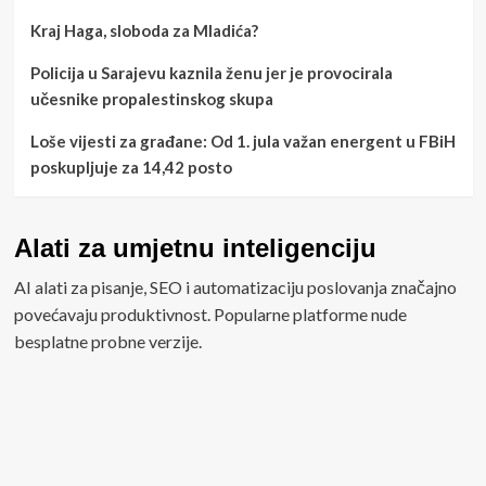
Kraj Haga, sloboda za Mladića?
Policija u Sarajevu kaznila ženu jer je provocirala
učesnike propalestinskog skupa
Loše vijesti za građane: Od 1. jula važan energent u FBiH
poskupljuje za 14,42 posto
Alati za umjetnu inteligenciju
AI alati za pisanje, SEO i automatizaciju poslovanja značajno
povećavaju produktivnost. Popularne platforme nude
besplatne probne verzije.