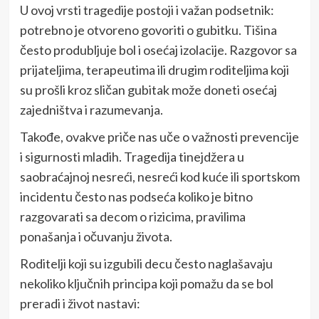
U ovoj vrsti tragedije postoji i važan podsetnik:
potrebno je otvoreno govoriti o gubitku. Tišina
često produbljuje bol i osećaj izolacije. Razgovor sa
prijateljima, terapeutima ili drugim roditeljima koji
su prošli kroz sličan gubitak može doneti osećaj
zajedništva i razumevanja.
Takođe, ovakve priče nas uče o važnosti prevencije
i sigurnosti mladih. Tragedija tinejdžera u
saobraćajnoj nesreći, nesreći kod kuće ili sportskom
incidentu često nas podseća koliko je bitno
razgovarati sa decom o rizicima, pravilima
ponašanja i očuvanju života.
Roditelji koji su izgubili decu često naglašavaju
nekoliko ključnih principa koji pomažu da se bol
preradi i život nastavi: