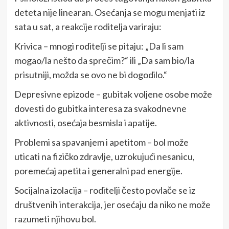
deteta nije linearan. Osećanja se mogu menjati iz
sata u sat, a reakcije roditelja variraju:
Krivica – mnogi roditelji se pitaju: „Da li sam
mogao/la nešto da sprečim?“ ili „Da sam bio/la
prisutniji, možda se ovo ne bi dogodilo.“
Depresivne epizode – gubitak voljene osobe može
dovesti do gubitka interesa za svakodnevne
aktivnosti, osećaja besmisla i apatije.
Problemi sa spavanjem i apetitom – bol može
uticati na fizičko zdravlje, uzrokujući nesanicu,
poremećaj apetita i generalni pad energije.
Socijalna izolacija – roditelji često povlače se iz
društvenih interakcija, jer osećaju da niko ne može
razumeti njihovu bol.