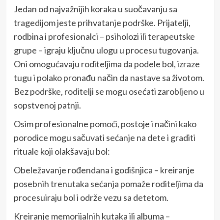
Jedan od najvažnijih koraka u suočavanju sa
tragedijom jeste prihvatanje podrške. Prijatelji,
rodbina i profesionalci – psiholozi ili terapeutske
grupe – igraju ključnu ulogu u procesu tugovanja.
Oni omogućavaju roditeljima da podele bol, izraze
tugu i polako pronađu način da nastave sa životom.
Bez podrške, roditelji se mogu osećati zarobljeno u
sopstvenoj patnji.
Osim profesionalne pomoći, postoje i načini kako
porodice mogu sačuvati sećanje na dete i graditi
rituale koji olakšavaju bol:
Obeležavanje rođendana i godišnjica – kreiranje
posebnih trenutaka sećanja pomaže roditeljima da
procesuiraju bol i održe vezu sa detetom.
Kreiranje memorijalnih kutaka ili albuma –