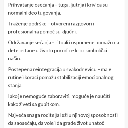
Prihvatanje osećanja – tuga, ljutnja i krivica su
normalni deo tugovanja.
Traženje podrške – otvoreni razgovori i
profesionalna pomoć su ključni.
Održavanje sećanja – rituali i uspomene pomažu da
dete ostane u životu porodice kroz simbolički
način.
Postepena reintegracija u svakodnevicu – male
rutine i koraci pomažu stabilizaciji emocionalnog
stanja.
Iako je nemoguće zaboraviti, moguće je naučiti
kako živeti sa gubitkom.
Najveća snaga roditelja leži u njihovoj sposobnosti
da saosećaju, da vole i da grade život unatoč