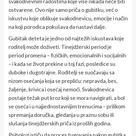
svakodnevnim radostima koje više nikada neće biti
ostvarene. Ovo nije samo priča o gubitku, već o
iskustvu koje oblikuje svakodnevicu, emocije i način
na koji porodica pokušava da nastavi dalje.
Gubitak deteta je jedno od najtežih iskustava koje
roditelj može doživeti. Tinejdžerski period je
period promena – fizičkih, emocionalnih i socijalnih
– i kada se život prekine u toj fazi, posledice su
duboke i dugotrajne. Roditelji se suočavaju sa
nizom osećanja koja se prepliću: nepravda, bes,
žaljenje, krivica i osećaj nemoći. Svakodnevica
postaje težak put kroz koji se mora navigirati, a bol
se oseća i u najjednostavnijim trenucima – prilikom
spremanja doručka, gledanja u praznu sobu ili
slušanja tinejdžerskih priča iz prošlih godina.
Psiholozi ističu da proces tugovanja nakon gubitka