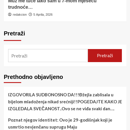
Muž me tuče iako sam u 7-mom mjesecu
trudnoće…
redakcion
5 Aprila, 2026
Pretraži
Pretraži
Prethodno objavljeno
IZGOVORILA SUDBONOSNO DA!!!Đžejla zablisala u
bijelom mladoženja nikad srećniji!!POGEDAJTE KAKO JE
IZGLEDALA SVEČANOST..Ovo se ne viđa svaki dan….
Poznat njegov identitet: Ovo je 29-godišnjak koji je
usmrtio nevjenčanu suprugu Maju