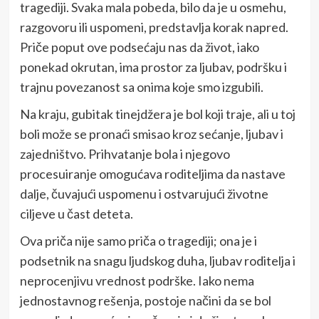
tragediji. Svaka mala pobeda, bilo da je u osmehu,
razgovoru ili uspomeni, predstavlja korak napred.
Priče poput ove podsećaju nas da život, iako
ponekad okrutan, ima prostor za ljubav, podršku i
trajnu povezanost sa onima koje smo izgubili.
Na kraju, gubitak tinejdžera je bol koji traje, ali u toj
boli može se pronaći smisao kroz sećanje, ljubav i
zajedništvo. Prihvatanje bola i njegovo
procesuiranje omogućava roditeljima da nastave
dalje, čuvajući uspomenu i ostvarujući životne
ciljeve u čast deteta.
Ova priča nije samo priča o tragediji; ona je i
podsetnik na snagu ljudskog duha, ljubav roditelja i
neprocenjivu vrednost podrške. Iako nema
jednostavnog rešenja, postoje načini da se bol