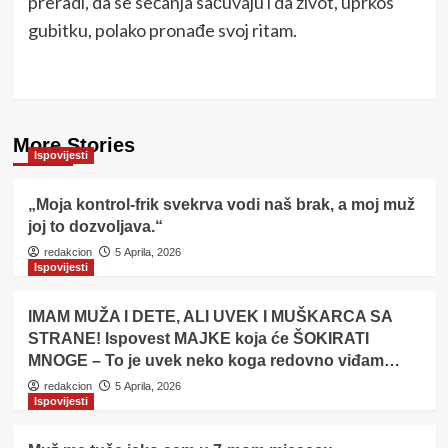
preradi, da se sećanja sačuvaju i da život, uprkos
gubitku, polako pronađe svoj ritam.
More Stories
Ispovijesti
„Moja kontrol-frik svekrva vodi naš brak, a moj muž
joj to dozvoljava.“
redakcion
5 Aprila, 2026
Ispovijesti
IMAM MUŽA I DETE, ALI UVEK I MUŠKARCA SA
STRANE! Ispovest MAJKE koja će ŠOKIRATI
MNOGE – To je uvek neko koga redovno viđam…
redakcion
5 Aprila, 2026
Ispovijesti