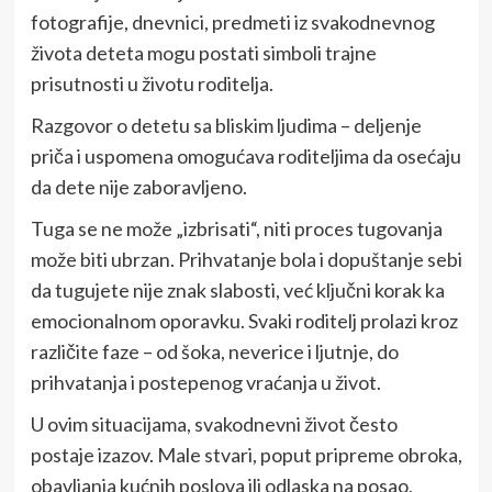
fotografije, dnevnici, predmeti iz svakodnevnog
života deteta mogu postati simboli trajne
prisutnosti u životu roditelja.
Razgovor o detetu sa bliskim ljudima – deljenje
priča i uspomena omogućava roditeljima da osećaju
da dete nije zaboravljeno.
Tuga se ne može „izbrisati“, niti proces tugovanja
može biti ubrzan. Prihvatanje bola i dopuštanje sebi
da tugujete nije znak slabosti, već ključni korak ka
emocionalnom oporavku. Svaki roditelj prolazi kroz
različite faze – od šoka, neverice i ljutnje, do
prihvatanja i postepenog vraćanja u život.
U ovim situacijama, svakodnevni život često
postaje izazov. Male stvari, poput pripreme obroka,
obavljanja kućnih poslova ili odlaska na posao,