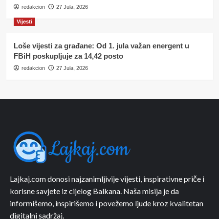
redakcion
27 Jula, 2026
Vijesti
Loše vijesti za građane: Od 1. jula važan energent u
FBiH poskupljuje za 14,42 posto
redakcion
27 Jula, 2026
Lajkaj.com donosi najzanimljivije vijesti, inspirativne priče i
korisne savjete iz cijelog Balkana. Naša misija je da
informišemo, inspirišemo i povežemo ljude kroz kvalitetan
digitalni sadržaj.