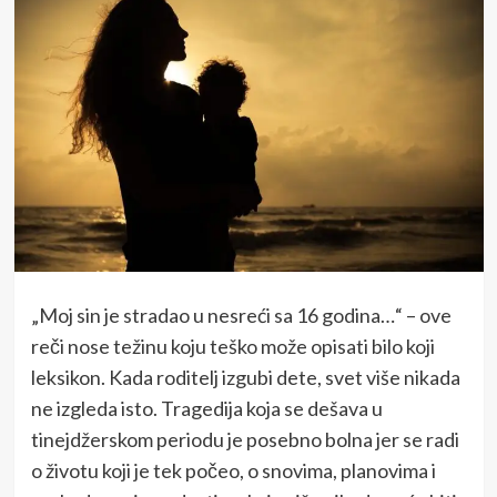
„Moj sin je stradao u nesreći sa 16 godina…“ – ove
reči nose težinu koju teško može opisati bilo koji
leksikon. Kada roditelj izgubi dete, svet više nikada
ne izgleda isto. Tragedija koja se dešava u
tinejdžerskom periodu je posebno bolna jer se radi
o životu koji je tek počeo, o snovima, planovima i