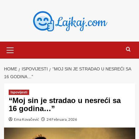
Skip
to
content
Primary
Menu
HOME
ISPOVIJESTI
“MOJ SIN JE STRADAO U NESREĆI SA
16 GODINA…”
Ispovijesti
“Moj sin je stradao u nesreći sa
16 godina…”
Ema Kovačević
24 Februara, 2026