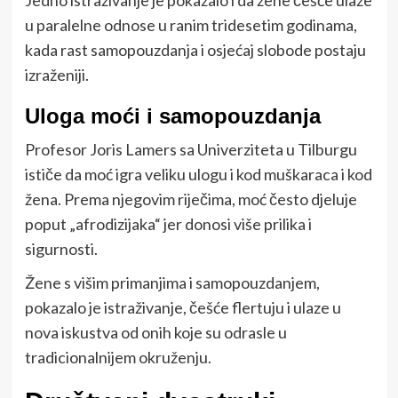
Jedno istraživanje je pokazalo i da žene češće ulaze
u paralelne odnose u ranim tridesetim godinama,
kada rast samopouzdanja i osjećaj slobode postaju
izraženiji.
Uloga moći i samopouzdanja
Profesor Joris Lamers sa Univerziteta u Tilburgu
ističe da moć igra veliku ulogu i kod muškaraca i kod
žena. Prema njegovim riječima, moć često djeluje
poput „afrodizijaka“ jer donosi više prilika i
sigurnosti.
Žene s višim primanjima i samopouzdanjem,
pokazalo je istraživanje, češće flertuju i ulaze u
nova iskustva od onih koje su odrasle u
tradicionalnijem okruženju.