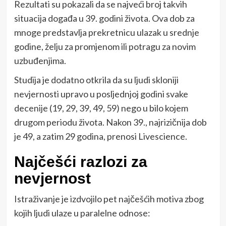
Rezultati su pokazali da se najveći broj takvih
situacija događa u 39. godini života. Ova dob za
mnoge predstavlja prekretnicu ulazak u srednje
godine, želju za promjenom ili potragu za novim
uzbuđenjima.
Studija je dodatno otkrila da su ljudi skloniji
nevjernosti upravo u posljednjoj godini svake
decenije (19, 29, 39, 49, 59) nego u bilo kojem
drugom periodu života. Nakon 39., najrizičnija dob
je 49, a zatim 29 godina, prenosi Livescience.
Najčešći razlozi za
nevjernost
Istraživanje je izdvojilo pet najčešćih motiva zbog
kojih ljudi ulaze u paralelne odnose: