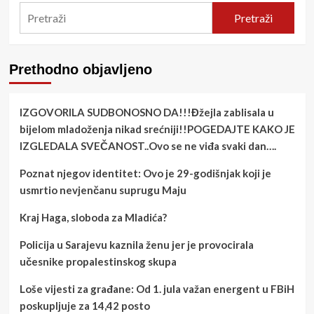
Pretraži
Prethodno objavljeno
IZGOVORILA SUDBONOSNO DA!!!Đžejla zablisala u
bijelom mladoženja nikad srećniji!!POGEDAJTE KAKO JE
IZGLEDALA SVEČANOST..Ovo se ne viđa svaki dan….
Poznat njegov identitet: Ovo je 29-godišnjak koji je
usmrtio nevjenčanu suprugu Maju
Kraj Haga, sloboda za Mladića?
Policija u Sarajevu kaznila ženu jer je provocirala
učesnike propalestinskog skupa
Loše vijesti za građane: Od 1. jula važan energent u FBiH
poskupljuje za 14,42 posto