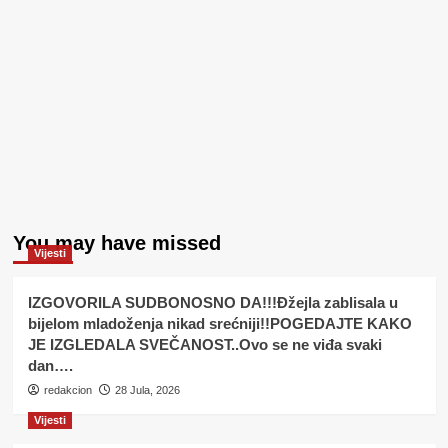
You may have missed
Vijesti
IZGOVORILA SUDBONOSNO DA!!!Đžejla zablisala u
bijelom mladoženja nikad srećniji!!POGEDAJTE KAKO
JE IZGLEDALA SVEČANOST..Ovo se ne viđa svaki
dan….
redakcion
28 Jula, 2026
Vijesti