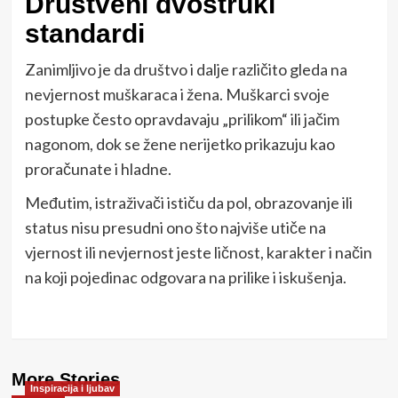
Društveni dvostruki
standardi
Zanimljivo je da društvo i dalje različito gleda na
nevjernost muškaraca i žena. Muškarci svoje
postupke često opravdavaju „prilikom“ ili jačim
nagonom, dok se žene nerijetko prikazuju kao
proračunate i hladne.
Međutim, istraživači ističu da pol, obrazovanje ili
status nisu presudni ono što najviše utiče na
vjernost ili nevjernost jeste ličnost, karakter i način
na koji pojedinac odgovara na prilike i iskušenja.
More Stories
Inspiracija i ljubav