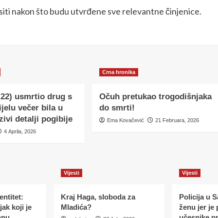
lasiti nakon što budu utvrđene sve relevantne činjenice.
Crna hronika
(22) usmrtio drug s
Očuh pretukao trogodišnjaka
ijelu večer bila u
do smrti!
zivi detalji pogibije
Ema Kovačević
21 Februara, 2026
4 Aprila, 2026
Vijesti
Vijesti
ntitet:
Kraj Haga, sloboda za
Policija u 
ak koji je
Mladića?
ženu jer je
anu
učesnike p