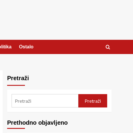
litika
Ostalo
Pretraži
Pretraži
Prethodno objavljeno