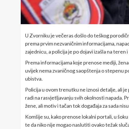
U Zvorniku je večeras došlo do teškog porodično
prema prvim nezvaničnim informacijama, napadač
zajednicu, a policija je po dojavi izašla na teren
Prema informacijama koje prenose mediji, žena je
uvijek nema zvaničnog saopštenja o stepenu povre
ubistva.
Policija u ovom trenutku ne iznosi detalje, ali 
radi na rasvjetljavanju svih okolnosti napada. 
žene, ali motiv i tačan tok događaja za sada nisu
Komšije su, kako prenose lokalni portali, u šoku 
te da niko nije mogao naslutiti ovako težak slučaj