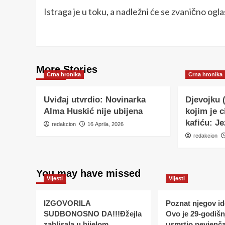
Istraga je u toku, a nadležni će se zvanično og
More Stories
Crna hronika
Crna hronika
Uviđaj utvrdio: Novinarka
Djevojku 
Alma Huskić nije ubijena
kojim je c
kafiću: Je
redakcion
16 Aprila, 2026
redakcion
You may have missed
Vijesti
Vijesti
IZGOVORILA
Poznat njegov ide
SUDBONOSNO DA!!!Đžejla
Ovo je 29-godišnj
zablisala u bijelom
usmrtio nevjenč