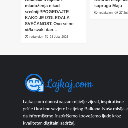
mladoženja nikad
suprugu Maju
srećniji!!POGEDAJTE
redakcion
27 Jul
KAKO JE IZGLEDALA
SVEČANOST..Ovo se ne
viđa svaki dan….
redakcion
28 Jula, 2026
Lajkaj.com donosi najzanimljivije vijesti, inspirativne
priče i korisne savjete iz cijelog Balkana. Naša misija j
da informišemo, inspirišemo i povežemo ljude kroz
kvalitetan digitalni sadržaj.