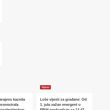
Vijesti
Sarajevu kaznila
Loše vijesti za građane: Od
 provocirala
1. jula važan energent u
ropalestinskog
FBiH poskupljuje za 14,42