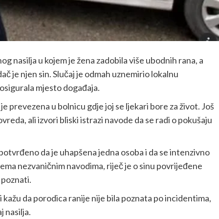
g nasilja u kojem je žena zadobila više ubodnih rana, a
 je njen sin. Slučaj je odmah uznemirio lokalnu
 i osigurala mjesto događaja.
 prevezena u bolnicu gdje joj se ljekari bore za život. Još
da, ali izvori bliski istrazi navode da se radi o pokušaju
je potvrđeno da je uhapšena jedna osoba i da se intenzivno
Prema nezvaničnim navodima, riječ je o sinu povrijeđene
 poznati.
i kažu da porodica ranije nije bila poznata po incidentima,
 nasilja.