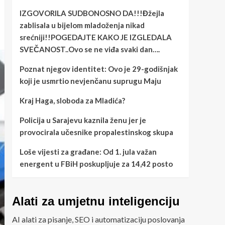
IZGOVORILA SUDBONOSNO DA!!!Đžejla
zablisala u bijelom mladoženja nikad
srećniji!!POGEDAJTE KAKO JE IZGLEDALA
SVEČANOST..Ovo se ne viđa svaki dan….
Poznat njegov identitet: Ovo je 29-godišnjak
koji je usmrtio nevjenčanu suprugu Maju
Kraj Haga, sloboda za Mladića?
Policija u Sarajevu kaznila ženu jer je
provocirala učesnike propalestinskog skupa
Loše vijesti za građane: Od 1. jula važan
energent u FBiH poskupljuje za 14,42 posto
Alati za umjetnu inteligenciju
AI alati za pisanje, SEO i automatizaciju poslovanja