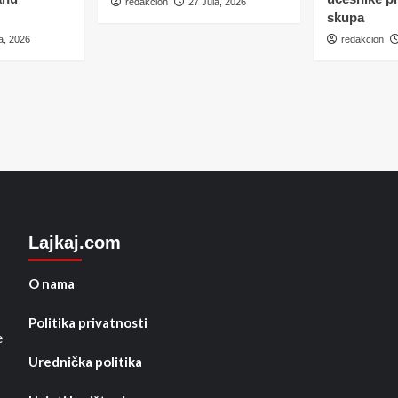
redakcion
27 Jula, 2026
skupa
a, 2026
redakcion
Lajkaj.com
O nama
Politika privatnosti
e
Urednička politika