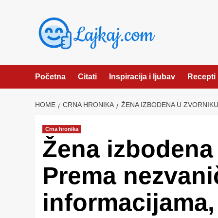
Skip
to
content
Početna
Citati
Inspiracija i ljubav
Recepti
HOME
CRNA HRONIKA
ŽENA IZBODENA U ZVORNIKU
Crna hronika
Žena izbodena 
Prema nezvani
informacijama, 