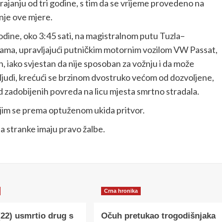
rajanju od tri godine, s tim da se vrijeme provedeno na
nje ove mjere.
odine, oko 3:45 sati, na magistralnom putu Tuzla–
icama, upravljajući putničkim motornim vozilom VW Passat,
, iako svjestan da nije sposoban za vožnju i da može
 ljudi, krećući se brzinom dvostruko većom od dozvoljene,
od zadobijenih povreda na licu mjesta smrtno stradala.
ojim se prema optuženom ukida pritvor.
a stranke imaju pravo žalbe.
Crna hronika
(22) usmrtio drug s
Očuh pretukao trogodišnjaka