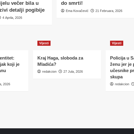
ijelu večer bila u
do smrti!
zivi detalji pogibije
Ema Kovačević
21 Februara, 2026
4 Aprila, 2026
Vijesti
Vijesti
ntitet:
Kraj Haga, sloboda za
Policija u 
ak koji je
Mladića?
ženu jer je
anu
učesnike p
redakcion
27 Jula, 2026
skupa
a, 2026
redakcion