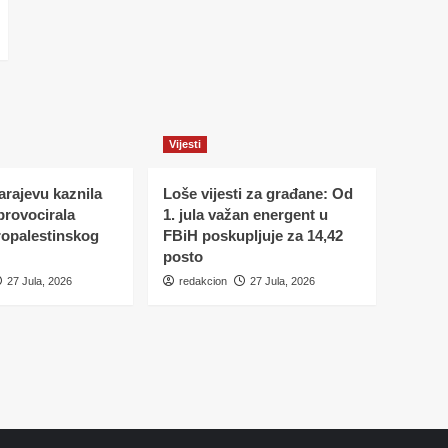
Vijesti
Sarajevu kaznila
Loše vijesti za građane: Od
 provocirala
1. jula važan energent u
ropalestinskog
FBiH poskupljuje za 14,42
posto
27 Jula, 2026
redakcion
27 Jula, 2026