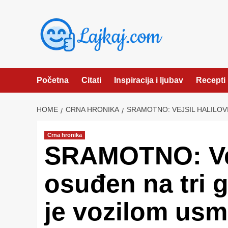
Skip
to
content
Početna
Citati
Inspiracija i ljubav
Recepti
HOME
CRNA HRONIKA
SRAMOTNO: VEJSIL HALILOV
Crna hronika
SRAMOTNO: Vej
osuđen na tri g
je vozilom usm