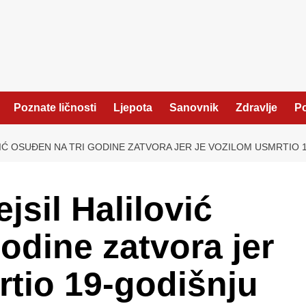
Poznate ličnosti
Ljepota
Sanovnik
Zdravlje
Po
IĆ OSUĐEN NA TRI GODINE ZATVORA JER JE VOZILOM USMRTIO 
sil Halilović
odine zatvora jer
rtio 19-godišnju