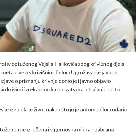
otiv optuženog Vejsila Halilovića zbog krivičnog djela
rometa u vezi s krivičnim djelom Ugrožavanje javnog
jave o priznanju krivnje donio je i javno objavio
 krivim i izrekao mu kaznu zatvora u trajanju od tri
ije izgubila je život nakon što ju je automobilom udario
tuženom je izrečena i sigurnosna mjera – zabrana