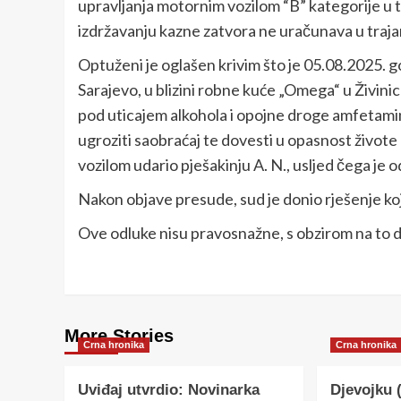
upravljanja motornim vozilom “B” kategorije u t
izdržavanju kazne zatvora ne uračunava u traja
Optuženi je oglašen krivim što je 05.08.2025. g
Sarajevo, u blizini robne kuće „Omega“ u Živin
pod uticajem alkohola i opojne droge amfetamin
ugroziti saobraćaj te dovesti u opasnost živote
vozilom udario pješakinju A. N., usljed čega je 
Nakon objave presude, sud je donio rješenje k
Ove odluke nisu pravosnažne, s obzirom na to d
More Stories
Crna hronika
Crna hronika
Uviđaj utvrdio: Novinarka
Djevojku 