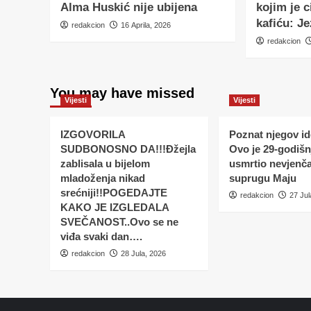
Alma Huskić nije ubijena
kojim je c
kafiću: Je
redakcion
16 Aprila, 2026
redakcion
You may have missed
Vijesti
Vijesti
IZGOVORILA
Poznat njegov ide
SUDBONOSNO DA!!!Đžejla
Ovo je 29-godišnj
zablisala u bijelom
usmrtio nevjenč
mladoženja nikad
suprugu Maju
srećniji!!POGEDAJTE
redakcion
27 Jul
KAKO JE IZGLEDALA
SVEČANOST..Ovo se ne
viđa svaki dan….
redakcion
28 Jula, 2026