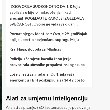
IZGOVORILA SUDBONOSNO DA!!!Đžejla
zablisala u bijelom mladoženja nikad
srećniji!!POGEDAJTE KAKO JE IZGLEDALA
SVEČANOST..Ovo se ne viđa svaki dan….
Poznat njegov identitet: Ovo je 29-godišnjak
koji je usmrtio nevjenčanu suprugu Maju
Kraj Haga, sloboda za Mladića?
Policija u Sarajevu kaznila ženu jer je
provocirala učesnike propalestinskog skupa
Loše vijesti za građane: Od 1. jula važan
energent u FBiH poskupljuje za 14,42 posto
Alati za umjetnu inteligenciju
AI alati za pisanje, SEO i automatizaciju poslovanja