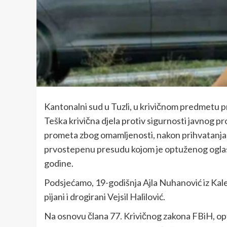
Kantonalni sud u Tuzli, u krivičnom predmetu pr
Teška krivična djela protiv sigurnosti javnog p
prometa zbog omamljenosti, nakon prihvatanja iz
prvostepenu presudu kojom je optuženog oglasio
godine.
Podsjećamo, 19-godišnja Ajla Nuhanović iz Kales
pijani i drogirani Vejsil Halilović.
Na osnovu člana 77. Krivičnog zakona FBiH, op