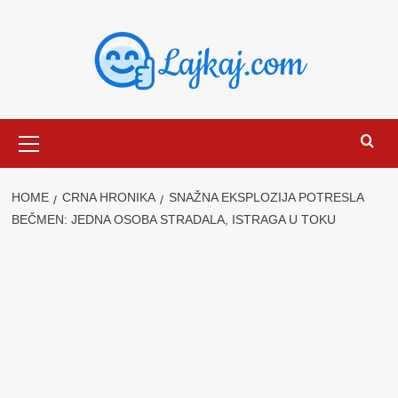
Skip
to
content
Primary
Menu
HOME
CRNA HRONIKA
SNAŽNA EKSPLOZIJA POTRESLA
BEČMEN: JEDNA OSOBA STRADALA, ISTRAGA U TOKU