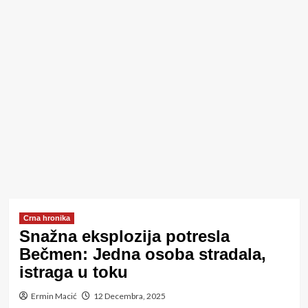
Crna hronika
Snažna eksplozija potresla
Bečmen: Jedna osoba stradala,
istraga u toku
Ermin Macić
12 Decembra, 2025