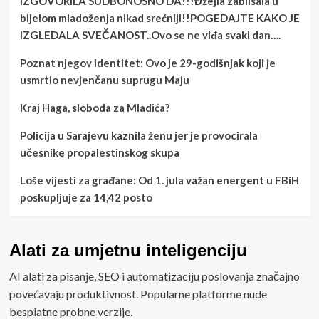
IZGOVORILA SUDBONOSNO DA!!!Đžejla zablisala u
bijelom mladoženja nikad srećniji!!POGEDAJTE KAKO JE
IZGLEDALA SVEČANOST..Ovo se ne viđa svaki dan….
Poznat njegov identitet: Ovo je 29-godišnjak koji je
usmrtio nevjenčanu suprugu Maju
Kraj Haga, sloboda za Mladića?
Policija u Sarajevu kaznila ženu jer je provocirala
učesnike propalestinskog skupa
Loše vijesti za građane: Od 1. jula važan energent u FBiH
poskupljuje za 14,42 posto
Alati za umjetnu inteligenciju
AI alati za pisanje, SEO i automatizaciju poslovanja značajno
povećavaju produktivnost. Popularne platforme nude
besplatne probne verzije.