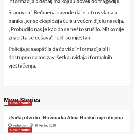
informacija o detaljima koji su doveli do tragedije.
Stanovnici Bečmena navode da je jutros vladala
panika, jer se eksplozija čula u većem dijelu naselja.
„Probudilo nas je kao da se nešto srušilo. Nitko nije
znao šta se dešava“, rekli su mještani.
Policija je saopštila da će više informacija biti
dostupno nakon završetka uviđaja i formalnih
vještačenja.
More Stories
Crna hronika
Uviđaj utvrdio: Novinarka Alma Huskić nije ubijena
redakcion
16 Aprila, 2026
Crna hronika