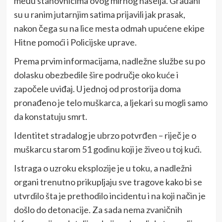
među stanovnicima ovog mirnog naselja. Građani
su u ranim jutarnjim satima prijavili jak prasak,
nakon čega su na lice mesta odmah upućene ekipe
Hitne pomoći i Policijske uprave.
Prema prvim informacijama, nadležne službe su po
dolasku obezbedile šire područje oko kuće i
započele uviđaj. U jednoj od prostorija doma
pronađeno je telo muškarca, a ljekari su mogli samo
da konstatuju smrt.
Identitet stradalog je ubrzo potvrđen – riječ je o
muškarcu starom 51 godinu koji je živeo u toj kući.
Istraga o uzroku eksplozije je u toku, a nadležni
organi trenutno prikupljaju sve tragove kako bi se
utvrdilo šta je prethodilo incidentu i na koji način je
došlo do detonacije. Za sada nema zvaničnih