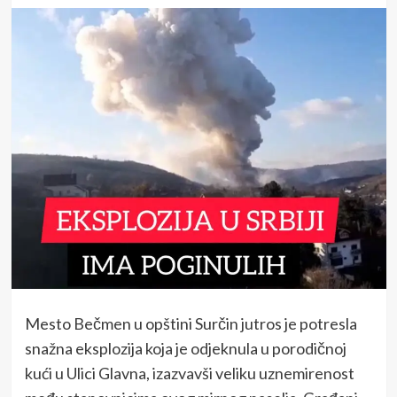
Mesto Bečmen u opštini Surčin jutros je potresla
snažna eksplozija koja je odjeknula u porodičnoj
kući u Ulici Glavna, izazvavši veliku uznemirenost