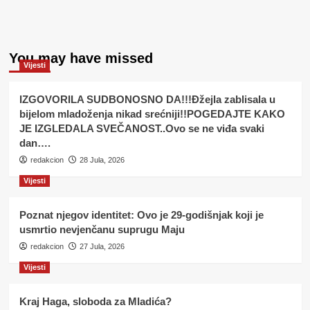
You may have missed
Vijesti
IZGOVORILA SUDBONOSNO DA!!!Đžejla zablisala u
bijelom mladoženja nikad srećniji!!POGEDAJTE KAKO
JE IZGLEDALA SVEČANOST..Ovo se ne viđa svaki
dan….
redakcion
28 Jula, 2026
Vijesti
Poznat njegov identitet: Ovo je 29-godišnjak koji je
usmrtio nevjenčanu suprugu Maju
redakcion
27 Jula, 2026
Vijesti
Kraj Haga, sloboda za Mladića?