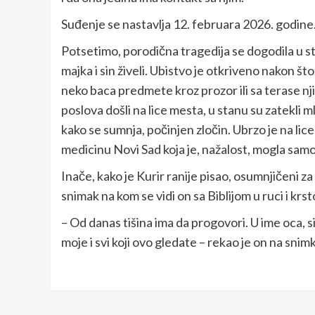
Suđenje se nastavlja 12. februara 2026. godine
Potsetimo, porodična tragedija se dogodila u s
majka i sin živeli. Ubistvo je otkriveno nakon što 
neko baca predmete kroz prozor ili sa terase n
poslova došli na lice mesta, u stanu su zatekli m
kako se sumnja, počinjen zločin. Ubrzo je na li
medicinu Novi Sad koja je, nažalost, mogla sam
Inače, kako je Kurir ranije pisao, osumnjičeni z
snimak na kom se vidi on sa Biblijom u ruci i krs
– Od danas tišina ima da progovori. U ime oca, si
moje i svi koji ovo gledate – rekao je on na snimk