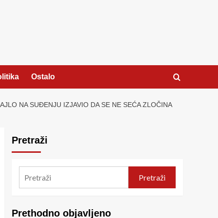
litika
Ostalo
HAJLO NA SUĐENJU IZJAVIO DA SE NE SEĆA ZLOČINA
Pretraži
Pretraži
Prethodno objavljeno