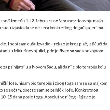
 u noći između 1. i 2. februara nožem usmrtio svoju majku
 sudu izjavio da se ne seća konkretkog događaja jer ima
o. I sebi sam dušu izvadio – rekao je kroz plač, ističući da
stanu u Mičurinovoj ulici, gde je živeo sa sada pokojnom
ke za psihijatriju u Novom Sadu, ali da nije pio terapiju koju
ihički loše, nisam pio terepiju i zbog toga sam se sa majkom
ko se sećam, osećao sam se psihički loše. Konkretnog
10, 15 dana posle toga. Apsolutno ničeg – izjavio je