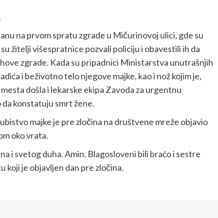
.
tanu na prvom spratu zgrade u Mičurinovoj ulici, gde su
su žitelji višespratnice pozvali policiju i obavestili ih da
jihove zgrade. Kada su pripadnici Ministarstva unutrašnjih
ladića i beživotno telo njegove majke, kao i nož kojim je,
ce mesta došla i lekarske ekipa Zavoda za urgentnu
o da konstatuju smrt žene.
a ubistvo majke je pre zločina na društvene mreže objavio
tom oko vrata.
na i svetog duha. Amin. Blagosloveni bili braćo i sestre
u koji je objavljen dan pre zločina.