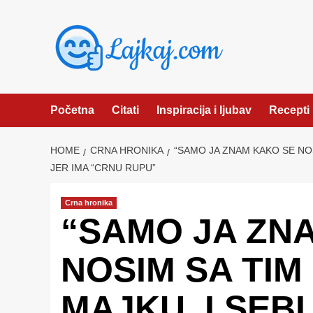
Skip
to
content
Početna
Citati
Inspiracija i ljubav
Recepti
HOME
CRNA HRONIKA
“SAMO JA ZNAM KAKO SE NOS
JER IMA “CRNU RUPU”
Crna hronika
“SAMO JA ZN
NOSIM SA TIM
MAJKU, I SEB