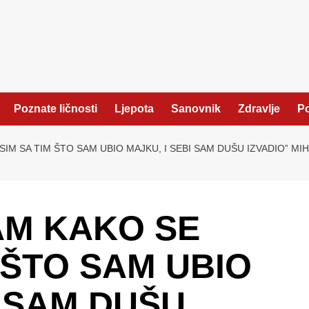
Poznate ličnosti
Ljepota
Sanovnik
Zdravlje
Po
IM SA TIM ŠTO SAM UBIO MAJKU, I SEBI SAM DUŠU IZVADIO” MI
AM KAKO SE
 ŠTO SAM UBIO
I SAM DUŠU