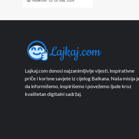
redakcion
28 Jula, 2026
Lajkaj.com donosi najzanimljivije vijesti, inspirativne
priče i korisne savjete iz cijelog Balkana. Naša misija j
da informišemo, inspirišemo i povežemo ljude kroz
kvalitetan digitalni sadržaj.