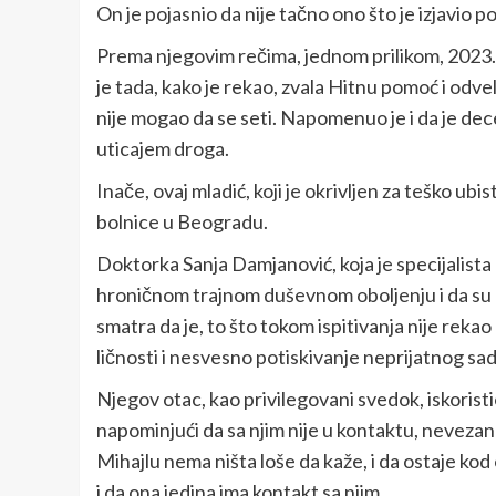
On je pojasnio da nije tačno ono što je izjavio
Prema njegovim rečima, jednom prilikom, 2023. g
je tada, kako je rekao, zvala Hitnu pomoć i odveli s
nije mogao da se seti. Napomenuo je i da je dec
uticajem droga.
Inače, ovaj mladić, koji je okrivljen za teško ub
bolnice u Beogradu.
Doktorka Sanja Damjanović, koja je specijalista u
hroničnom trajnom duševnom oboljenju i da su n
smatra da je, to što tokom ispitivanja nije reka
ličnosti i nesvesno potiskivanje neprijatnog sad
Njegov otac, kao privilegovani svedok, iskoristi
napominjući da sa njim nije u kontaktu, nevezano
Mihajlu nema ništa loše da kaže, i da ostaje kod 
i da ona jedina ima kontakt sa njim.