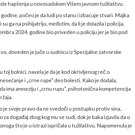
 posle hapšenja u novosadskom Višem javnom tužilaštvu.
odine, počeo je da ludi po stanu i izbacuje stvari. Majka
u ga na psihijatriju, međutim, da li je dolazila i policija,
embra 2024. godine bio priveden u policiju jer je bio pod
istvo, doveden je juče u sudnicu iz Specijalne zatvorske
 toj bolnici, navela je da je kod okrivljenog reč o
esećanje i „crne rupe” deo bolesti. Kako je dodala,
o da ima amneziju i „crnu rupu”, psihotonična kompetencija
ržaja.
o je svoje pravo da ne svedoči u postupku protiv sina,
 za događaj zbog kog mu se sudi, dok je baka izjavila da o
onoga što je u istrazi ispričala u tužilaštvu. Napomenula je