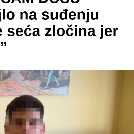
lo na suđenju
e seća zločina jer
”