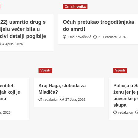
Crna hronika
(22) usmrtio drug s
Očuh pretukao trogodišnjaka
ijelu večer bila u
do smrti!
zivi detalji pogibije
Ema Kovačević
21 Februara, 2026
4 Aprila, 2026
Vijesti
Vijesti
ntitet:
Kraj Haga, sloboda za
Policija u 
ak koji je
Mladića?
ženu jer je
anu
učesnike p
redakcion
27 Jula, 2026
skupa
a, 2026
redakcion