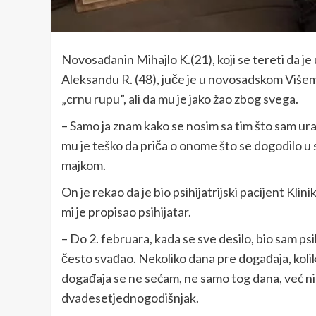
Novosađanin Mihajlo K.(21), koji se tereti da je
Aleksandu R. (48), juče je u novosadskom Višem
„crnu rupu”, ali da mu je jako žao zbog svega.
– Samo ja znam kako se nosim sa tim što sam uradi
mu je teško da priča o onome što se dogodilo u 
majkom.
On je rekao da je bio psihijatrijski pacijent Klini
mi je propisao psihijatar.
– Do 2. februara, kada se sve desilo, bio sam ps
često svađao. Nekoliko dana pre događaja, koli
događaja se ne sećam, ne samo tog dana, već ni 
dvadesetjednogodišnjak.