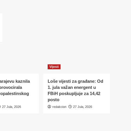
Vijesti
Sarajevu kaznila
Loše vijesti za građane: Od
 provocirala
1. jula važan energent u
ropalestinskog
FBiH poskupljuje za 14,42
posto
27 Jula, 2026
redakcion
27 Jula, 2026