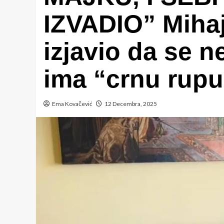
IZVADIO” Mihaj
izjavio da se n
ima “crnu rupu
Ema Kovačević
12 Decembra, 2025