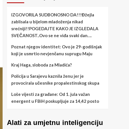
IZGOVORILA SUDBONOSNO DA!!!Đžejla
zablisala u bijelom mladoženja nikad
srećniji!!POGEDAJTE KAKO JE IZGLEDALA
SVEČANOST..Ovo se ne viđa svaki dan….
Poznat njegov identitet: Ovo je 29-godišnjak
koji je usmrtio nevjenčanu suprugu Maju
Kraj Haga, sloboda za Mladića?
Policija u Sarajevu kaznila ženu jer je
provocirala učesnike propalestinskog skupa
Loše vijesti za građane: Od 1. jula važan
energent u FBiH poskupljuje za 14,42 posto
Alati za umjetnu inteligenciju