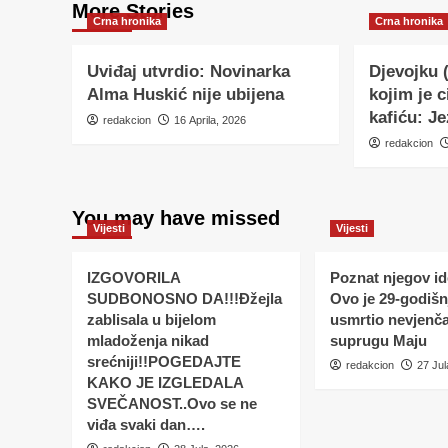
More Stories
Crna hronika
Crna hronika
Uviđaj utvrdio: Novinarka
Djevojku 
Alma Huskić nije ubijena
kojim je c
kafiću: Je
redakcion
16 Aprila, 2026
redakcion
You may have missed
Vijesti
Vijesti
IZGOVORILA
Poznat njegov ide
SUDBONOSNO DA!!!Đžejla
Ovo je 29-godišnj
zablisala u bijelom
usmrtio nevjenč
mladoženja nikad
suprugu Maju
srećniji!!POGEDAJTE
redakcion
27 Jul
KAKO JE IZGLEDALA
SVEČANOST..Ovo se ne
viđa svaki dan….