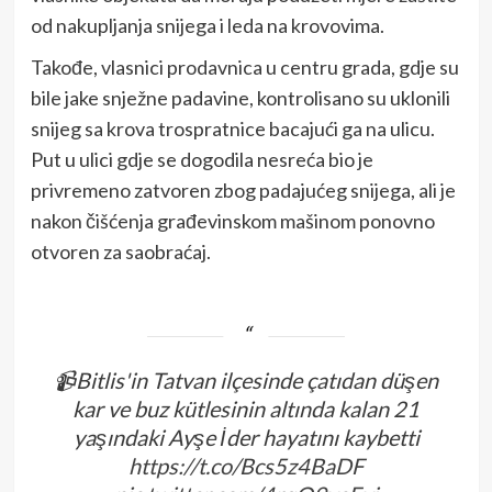
od nakupljanja snijega i leda na krovovima.
Takođe, vlasnici prodavnica u centru grada, gdje su
bile jake snježne padavine, kontrolisano su uklonili
snijeg sa krova trospratnice bacajući ga na ulicu.
Put u ulici gdje se dogodila nesreća bio je
privremeno zatvoren zbog padajućeg snijega, ali je
nakon čišćenja građevinskom mašinom ponovno
otvoren za saobraćaj.
📹Bitlis'in Tatvan ilçesinde çatıdan düşen
kar ve buz kütlesinin altında kalan 21
yaşındaki Ayşe İder hayatını kaybetti
https://t.co/Bcs5z4BaDF