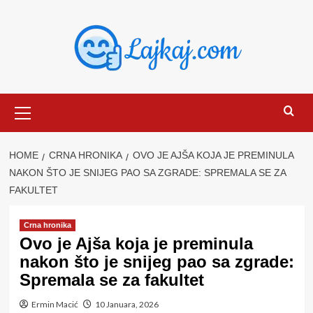
Skip
to
content
Primary
Menu
HOME
CRNA HRONIKA
OVO JE AJŠA KOJA JE PREMINULA
NAKON ŠTO JE SNIJEG PAO SA ZGRADE: SPREMALA SE ZA
FAKULTET
Crna hronika
Ovo je Ajša koja je preminula
nakon što je snijeg pao sa zgrade:
Spremala se za fakultet
Ermin Macić
10 Januara, 2026