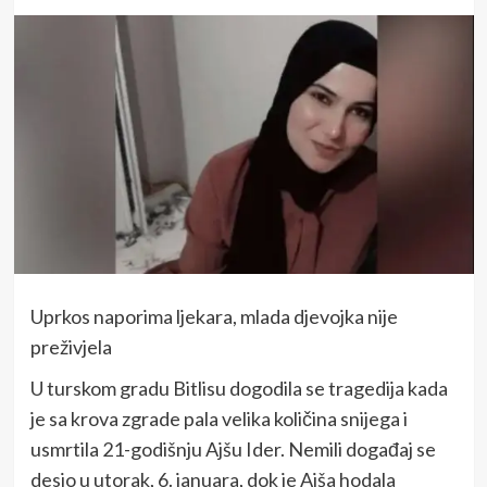
Uprkos naporima ljekara, mlada djevojka nije
preživjela
U turskom gradu Bitlisu dogodila se tragedija kada
je sa krova zgrade pala velika količina snijega i
usmrtila 21-godišnju Ajšu Ider. Nemili događaj se
desio u utorak, 6. januara, dok je Ajša hodala