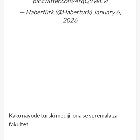
pic.twitter.com/4rqQ9yeEvi
— Habertürk (@Haberturk)
January 6,
2026
Kako navode turski mediji, ona se spremala za
fakultet.