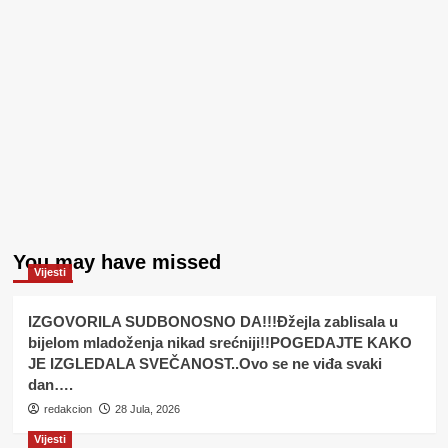
You may have missed
Vijesti
IZGOVORILA SUDBONOSNO DA!!!Đžejla zablisala u
bijelom mladoženja nikad srećniji!!POGEDAJTE KAKO
JE IZGLEDALA SVEČANOST..Ovo se ne viđa svaki
dan….
redakcion
28 Jula, 2026
Vijesti