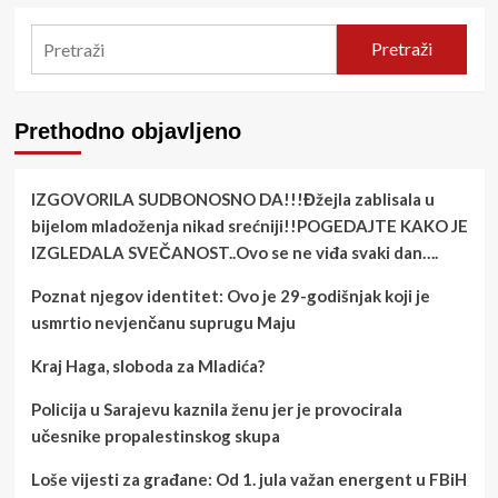
Pretraži
Prethodno objavljeno
IZGOVORILA SUDBONOSNO DA!!!Đžejla zablisala u
bijelom mladoženja nikad srećniji!!POGEDAJTE KAKO JE
IZGLEDALA SVEČANOST..Ovo se ne viđa svaki dan….
Poznat njegov identitet: Ovo je 29-godišnjak koji je
usmrtio nevjenčanu suprugu Maju
Kraj Haga, sloboda za Mladića?
Policija u Sarajevu kaznila ženu jer je provocirala
učesnike propalestinskog skupa
Loše vijesti za građane: Od 1. jula važan energent u FBiH