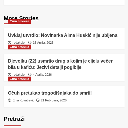
More Stories
Crna hronika
Uviđaj utvrdio: Novinarka Alma Huskić nije ubijena
redakcion
16 Aprila, 2026
Crna hronika
Djevojku (22) usmrtio drug s kojim je cijelu večer
bila u kafiću: Jezivi detalji pogibije
redakcion
4 Aprila, 2026
Crna hronika
Očuh pretukao trogodišnjaka do smrti!
Ema Kovačević
21 Februara, 2026
Pretraži