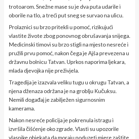
trotoarom. Snežne mase su je dva puta udarile i
oborile na tlo, a treći put sneg se survao na ulicu.
Prolaznici su brzo pritekli u pomoć, rizikujući
vlastite živote zbog ponovnog obrušavanja snijega.
Medicinski timovi su brzo stigli na mjesto nesreće i
pružili prvu pomoć, nakon čega je Ajša prevezena u
državnu bolnicu Tatvan. Uprkos naporima ljekara,
mlada djevojka nije preživjela.
Tragedija je izazvala veliku tugu u okrugu Tatvan, a
njena dženaza održana je na groblju Kučuksu.
Nemili događaj je zabilježen sigurnosnim
kamerama.
Nakon nesreće policija je pokrenula istragu i
izvršila čišćenje oko zgrade. Vlasti su upozorile
vlasnike objekata da moraju poduzeti mjere zaštite