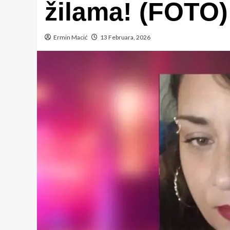
žilama! (FOTO)
Ermin Macić
13 Februara, 2026