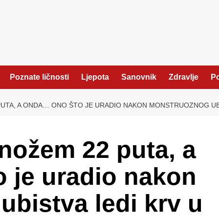
Poznate ličnosti
Ljepota
Sanovnik
Zdravlje
Po
PUTA, A ONDA… ONO ŠTO JE URADIO NAKON MONSTRUOZNOG UBIS
 nožem 22 puta, a
 je uradio nakon
bistva ledi krv u