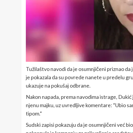
Tužilaštvo navodi da je osumnjičeni priznao da j
je pokazala da su povrede nanete u predelu grud
ukazuje na pokušaj odbrane.
Nakon napada, prema navodima istrage, Dukić je 
njenu majku, uz uvredljive komentare: “Ubio sam
tipom.”
Sudski zapisi pokazuju da je osumnjičeni već b