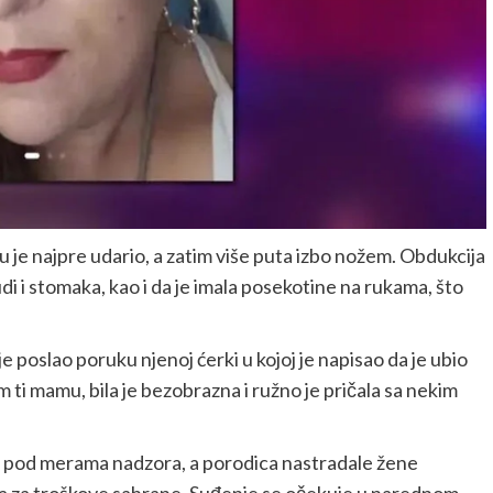
u je najpre udario, a zatim više puta izbo nožem. Obdukcija
i i stomaka, kao i da je imala posekotine na rukama, što
poslao poruku njenoj ćerki u kojoj je napisao da je ubio
 ti mamu, bila je bezobrazna i ružno je pričala sa nekim
io pod merama nadzora, a porodica nastradale žene