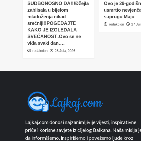
SUDBONOSNO DA!!!Đžejla
Ovo je 29-godišnj
zablisala u bijelom
usmrtio nevjenč
mladoženja nikad
suprugu Maju
srećniji!!POGEDAJTE
redakcion
27 Jul
KAKO JE IZGLEDALA
SVEČANOST..Ovo se ne
viđa svaki dan….
redakcion
28 Jula, 2026
Lajkaj.com donosi najzanimljivije vijesti, inspirativne
priče i korisne savjete iz cijelog Balkana. Naša misija j
da informišemo, inspirišemo i povežemo ljude kroz