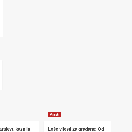
Vijesti
Sarajevu kaznila
Loše vijesti za građane: Od