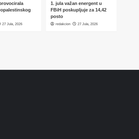
 provocirala
1. jula važan energent u
ropalestinskog
FBiH poskupljuje za 14,42
posto
27 Jula, 2026
redakcion
27 Jula, 2026