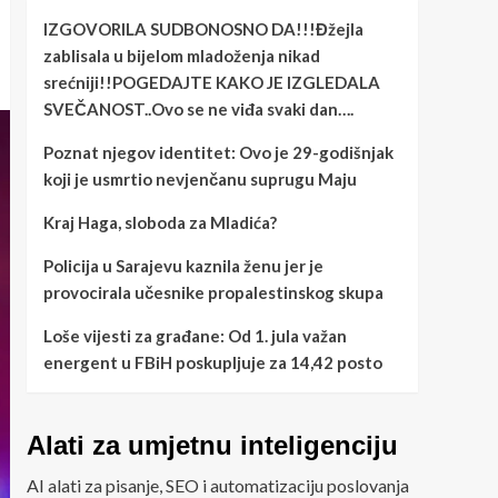
IZGOVORILA SUDBONOSNO DA!!!Đžejla
zablisala u bijelom mladoženja nikad
srećniji!!POGEDAJTE KAKO JE IZGLEDALA
SVEČANOST..Ovo se ne viđa svaki dan….
Poznat njegov identitet: Ovo je 29-godišnjak
koji je usmrtio nevjenčanu suprugu Maju
Kraj Haga, sloboda za Mladića?
Policija u Sarajevu kaznila ženu jer je
provocirala učesnike propalestinskog skupa
Loše vijesti za građane: Od 1. jula važan
energent u FBiH poskupljuje za 14,42 posto
Alati za umjetnu inteligenciju
AI alati za pisanje, SEO i automatizaciju poslovanja