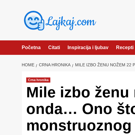
Skip
to
content
Početna
Citati
Inspiracija i ljubav
Recepti
HOME
CRNA HRONIKA
MILE IZBO ŽENU NOŽEM 22 
Crna hronika
Mile izbo ženu
onda… Ono što
monstruoznog u