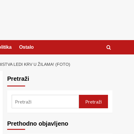
litika
Ostalo
TVA LEDI KRV U ŽILAMA! (FOTO)
Pretraži
Pretraži
Prethodno objavljeno