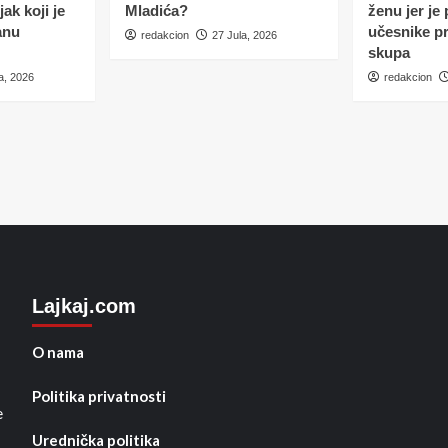
ak koji je
Mladića?
ženu jer je
anu
učesnike p
redakcion
27 Jula, 2026
skupa
a, 2026
redakcion
Lajkaj.com
O nama
Politika privatnosti
e
Urednička politika