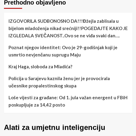
Prethodno objavljeno
IZGOVORILA SUDBONOSNO DA!!!Đžejla zablisala u
bijelom mladoženja nikad srećniji!!POGEDAJTE KAKO JE
IZGLEDALA SVEČANOST..Ovo se ne viđa svaki dan….
Poznat njegov identitet: Ovo je 29-godišnjak koji je
usmrtio nevjenčanu suprugu Maju
Kraj Haga, sloboda za Mladića?
Policija u Sarajevu kaznila ženu jer je provocirala
učesnike propalestinskog skupa
Loše vijesti za građane: Od 1. jula važan energent u FBiH
poskupljuje za 14,42 posto
Alati za umjetnu inteligenciju