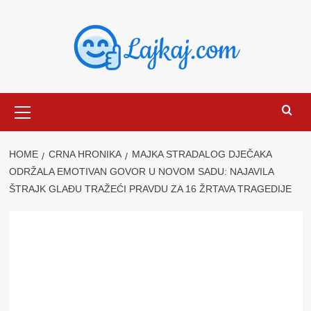
Skip
to
content
Primary
Menu
HOME
CRNA HRONIKA
MAJKA STRADALOG DJEČAKA
ODRŽALA EMOTIVAN GOVOR U NOVOM SADU: NAJAVILA
ŠTRAJK GLAĐU TRAŽEĆI PRAVDU ZA 16 ŽRTAVA TRAGEDIJE