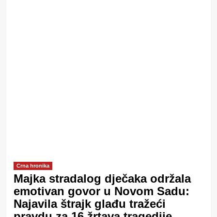
Crna hronika
Majka stradalog dječaka održala
emotivan govor u Novom Sadu:
Najavila štrajk glađu tražeći
pravdu za 16 žrtava tragedije