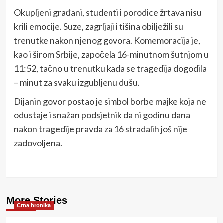
Okupljeni građani, studenti i porodice žrtava nisu
krili emocije. Suze, zagrljaji i tišina obilježili su
trenutke nakon njenog govora. Komemoracija je,
kao i širom Srbije, započela 16-minutnom šutnjom u
11:52, tačno u trenutku kada se tragedija dogodila
– minut za svaku izgubljenu dušu.
Dijanin govor postao je simbol borbe majke koja ne
odustaje i snažan podsjetnik da ni godinu dana
nakon tragedije pravda za 16 stradalih još nije
zadovoljena.
More Stories
Crna hronika