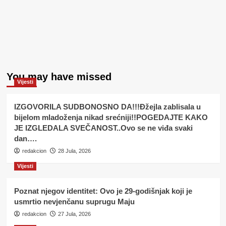
You may have missed
Vijesti
IZGOVORILA SUDBONOSNO DA!!!Đžejla zablisala u
bijelom mladoženja nikad srećniji!!POGEDAJTE KAKO
JE IZGLEDALA SVEČANOST..Ovo se ne viđa svaki
dan….
redakcion
28 Jula, 2026
Vijesti
Poznat njegov identitet: Ovo je 29-godišnjak koji je
usmrtio nevjenčanu suprugu Maju
redakcion
27 Jula, 2026