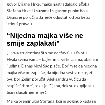
govor Dijane Hrke, majke nastradalog dječaka
Stefana Hrke. U suzama i s glasom punim bola,
Dijana je poručila da neće odustati od borbe za
istinu i pravdu.
“Nijedna majka više ne
smije zaplakati”
„Hvala studentima što me održavaju u životu.
Hvala svima vama – bajkerima, veteranima, običnim
ljudima. Danas Novi Sad plače. Borim se da nijedna
majka više ne zaplače, da nijedna sestra ne osjeti
ovu bol. Želim poručiti Aleksandru Vučiću da
raspiše izbore“, rekla je Dijana, dok su okupljeni u
tišini slušali njene riječi.
Majka preminulog Stefana, koji je poginuo kada se