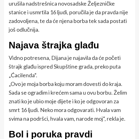
urušila nadstrešnica novosadske Željezničke
stanice i usmrtila 16 ljudi, poručila je da pravda nije
zadovoljena, te da će njena borba tek sada postati
još odlučnija.
Najava štrajka glađu
Vidno potresena, Dijana je najavila da će početi
štrajk glađu ispred Skupštine grada, preko puta
„Ćacilenda“.
„Ovo je moja borba koju moram dovesti do kraja.
Sada se ogradim i krećem sama u ovu borbu. Želim
znati ko je ubio moje dijete i ko je odgovoran za
smrt 16 ljudi. Neko mora odgovarati. Hvala vam
svima na podršci, hvala vam, narode moj“, rekla je.
Bol i poruka pravdi