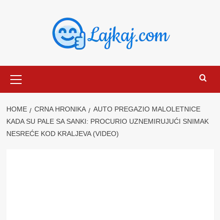
Skip
to
content
Primary
Menu
HOME
CRNA HRONIKA
AUTO PREGAZIO MALOLETNICE
KADA SU PALE SA SANKI: PROCURIO UZNEMIRUJUĆI SNIMAK
NESREĆE KOD KRALJEVA (VIDEO)