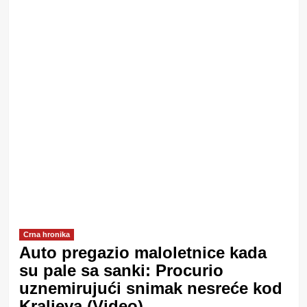
Crna hronika
Auto pregazio maloletnice kada
su pale sa sanki: Procurio
uznemirujući snimak nesreće kod
Kraljeva (Video)