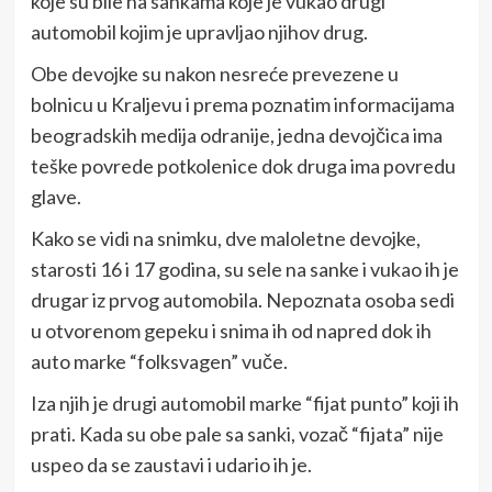
koje su bile na sankama koje je vukao drugi
automobil kojim je upravljao njihov drug.
Obe devojke su nakon nesreće prevezene u
bolnicu u Kraljevu i prema poznatim informacijama
beogradskih medija odranije, jedna devojčica ima
teške povrede potkolenice dok druga ima povredu
glave.
Kako se vidi na snimku, dve maloletne devojke,
starosti 16 i 17 godina, su sele na sanke i vukao ih je
drugar iz prvog automobila. Nepoznata osoba sedi
u otvorenom gepeku i snima ih od napred dok ih
auto marke “folksvagen” vuče.
Iza njih je drugi automobil marke “fijat punto” koji ih
prati. Kada su obe pale sa sanki, vozač “fijata” nije
uspeo da se zaustavi i udario ih je.