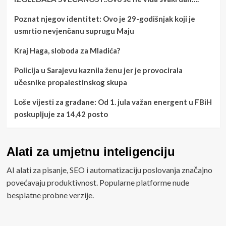
Poznat njegov identitet: Ovo je 29-godišnjak koji je
usmrtio nevjenčanu suprugu Maju
Kraj Haga, sloboda za Mladića?
Policija u Sarajevu kaznila ženu jer je provocirala
učesnike propalestinskog skupa
Loše vijesti za građane: Od 1. jula važan energent u FBiH
poskupljuje za 14,42 posto
Alati za umjetnu inteligenciju
AI alati za pisanje, SEO i automatizaciju poslovanja značajno
povećavaju produktivnost. Popularne platforme nude
besplatne probne verzije.