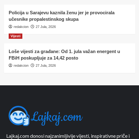
Policija u Sarajevu kaznila ženu jer je provocirala
učesnike propalestinskog skupa
redakcion
27 Jula, 2026
Vijesti
Loše vijesti za građane: Od 1. jula važan energent u
FBiH poskupljuje za 14,42 posto
redakcion
27 Jula, 2026
Lajkaj.com donosi najzanimljivije vijesti, inspirativne priče i