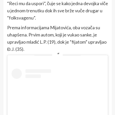
“Reci mu da uspori”, čuje se kako jedna devojka viče
u jednom trenutku dok ih sve brže vuče drugar u
“folksvagenu”.
Prema informacijama Mijatovića, oba vozača su
uhapšena. Prvim autom, koji je vukao sanke, je
upravljao mladić L.P. (19), dok je “fijatom” upravljao
Đ.J. (35).