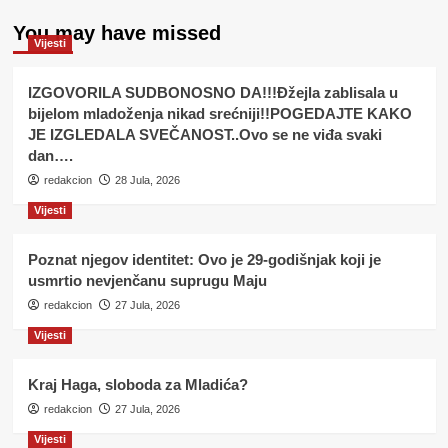
You may have missed
Vijesti
IZGOVORILA SUDBONOSNO DA!!!Đžejla zablisala u
bijelom mladoženja nikad srećniji!!POGEDAJTE KAKO
JE IZGLEDALA SVEČANOST..Ovo se ne viđa svaki
dan….
redakcion
28 Jula, 2026
Vijesti
Poznat njegov identitet: Ovo je 29-godišnjak koji je
usmrtio nevjenčanu suprugu Maju
redakcion
27 Jula, 2026
Vijesti
Kraj Haga, sloboda za Mladića?
redakcion
27 Jula, 2026
Vijesti