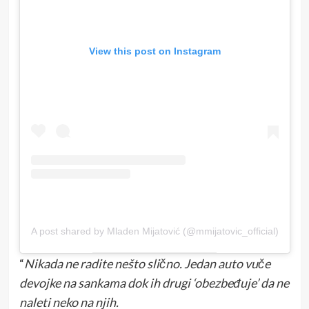
View this post on Instagram
A post shared by Mladen Mijatović (@mmijatovic_official)
“
Nikada ne radite nešto slično. Jedan auto vuče
devojke na sankama dok ih drugi ‘obezbeđuje’ da ne
naleti neko na njih.