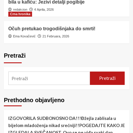
bila u kafiću: Jezivi detalji pogibije
redakcion
4 Aprila, 2026
Crna hronika
Očuh pretukao trogodišnjaka do smrti!
Ema Kovačević
21 Februara, 2026
Pretraži
Pretraži
Prethodno objavljeno
IZGOVORILA SUDBONOSNO DA!!!Đžejla zablisala u
bijelom mladoženja nikad srećniji!!POGEDAJTE KAKO JE
IZGLEDALA SVEČANOST..Ovo se ne viđa svaki dan….