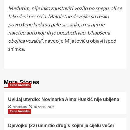
Međutim, nije lako zaustaviti vozilo po snegu, ali se
lako desi nesreća. Maloletne devojke su teško
povređene kada su pale sa sanki, a na njih je
naleteo auto koji ih je obezbeđivao. Uhapšena
obojica vozača
“, naveo je Mijatović u objavi ispod
snimka.
More Stories
Crna hronika
Uviđaj utvrdio: Novinarka Alma Huskić nije ubijena
redakcion
16 Aprila, 2026
Crna hronika
Djevojku (22) usmrtio drug s kojim je cijelu večer