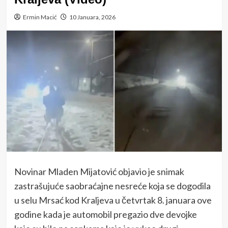
Ermin Macić
10 Januara, 2026
Novinar Mladen Mijatović objavio je snimak
zastrašujuće saobraćajne nesreće koja se dogodila
u selu Mrsać kod Kraljeva u četvrtak 8. januara ove
godine kada je automobil pregazio dve devojke