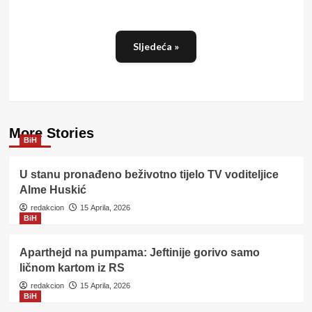
Sljedeća »
More Stories
BiH
U stanu pronađeno beživotno tijelo TV voditeljice
Alme Huskić
redakcion
15 Aprila, 2026
BiH
Aparthejd na pumpama: Jeftinije gorivo samo
ličnom kartom iz RS
redakcion
15 Aprila, 2026
BiH