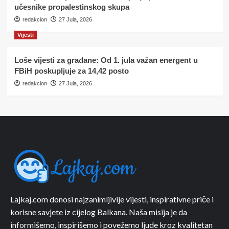
učesnike propalestinskog skupa
redakcion
27 Jula, 2026
Vijesti
Loše vijesti za građane: Od 1. jula važan energent u
FBiH poskupljuje za 14,42 posto
redakcion
27 Jula, 2026
Lajkaj.com donosi najzanimljivije vijesti, inspirativne priče i
korisne savjete iz cijelog Balkana. Naša misija je da
informišemo, inspirišemo i povežemo ljude kroz kvalitetan