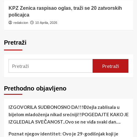
KPZ Zenica raspisao oglas, traži se 20 zatvorskih
policajca
redakcion
10 Aprila, 2026
Pretraži
Pretraži
Prethodno objavljeno
IZGOVORILA SUDBONOSNO DA!!!Đžejla zablisala u
bijelom mladoženja nikad srećniji!!POGEDAJTE KAKO JE
IZGLEDALA SVEČANOST..Ovo se ne viđa svaki dan….
Poznat njegov identitet: Ovo je 29-godišnjak koji je