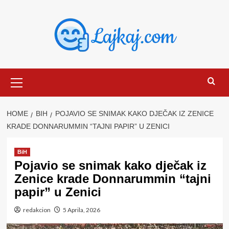
Skip
to
content
Primary
Menu
HOME
BIH
POJAVIO SE SNIMAK KAKO DJEČAK IZ ZENICE
KRADE DONNARUMMIN “TAJNI PAPIR” U ZENICI
BiH
Pojavio se snimak kako dječak iz
Zenice krade Donnarummin “tajni
papir” u Zenici
redakcion
5 Aprila, 2026