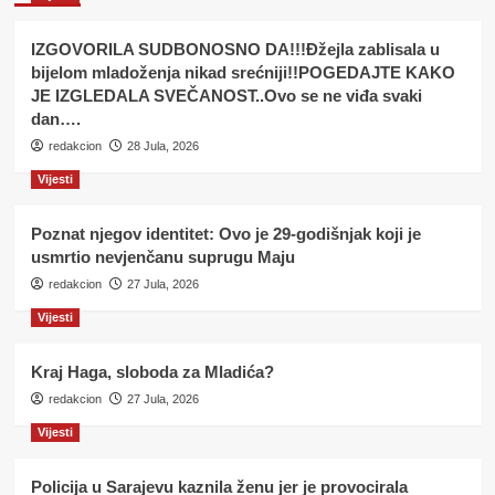
IZGOVORILA SUDBONOSNO DA!!!Đžejla zablisala u
bijelom mladoženja nikad srećniji!!POGEDAJTE KAKO
JE IZGLEDALA SVEČANOST..Ovo se ne viđa svaki
dan….
redakcion
28 Jula, 2026
Vijesti
Poznat njegov identitet: Ovo je 29-godišnjak koji je
usmrtio nevjenčanu suprugu Maju
redakcion
27 Jula, 2026
Vijesti
Kraj Haga, sloboda za Mladića?
redakcion
27 Jula, 2026
Vijesti
Policija u Sarajevu kaznila ženu jer je provocirala