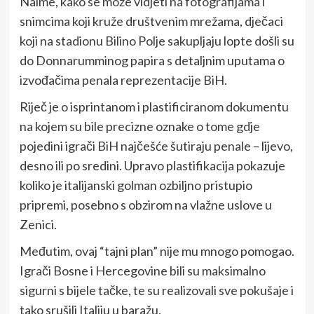
Naime, kako se može vidjeti na fotografijama i
snimcima koji kruže društvenim mrežama, dječaci
koji na stadionu Bilino Polje sakupljaju lopte došli su
do Donnarumminog papira s detaljnim uputama o
izvođačima penala reprezentacije BiH.
Riječ je o isprintanom i plastificiranom dokumentu
na kojem su bile precizne oznake o tome gdje
pojedini igrači BiH najčešće šutiraju penale – lijevo,
desno ili po sredini. Upravo plastifikacija pokazuje
koliko je italijanski golman ozbiljno pristupio
pripremi, posebno s obzirom na vlažne uslove u
Zenici.
Međutim, ovaj “tajni plan” nije mu mnogo pomogao.
Igrači Bosne i Hercegovine bili su maksimalno
sigurni s bijele tačke, te su realizovali sve pokušaje i
tako srušili Italiju u baražu.