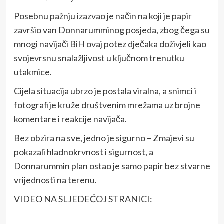
Posebnu pažnju izazvao je način na koji je papir
završio van Donnarumminog posjeda, zbog čega su
mnogi navijači BiH ovaj potez dječaka doživjeli kao
svojevrsnu snalažljivost u ključnom trenutku
utakmice.
Cijela situacija ubrzo je postala viralna, a snimci i
fotografije kruže društvenim mrežama uz brojne
komentare i reakcije navijača.
Bez obzira na sve, jedno je sigurno – Zmajevi su
pokazali hladnokrvnost i sigurnost, a
Donnarummin plan ostao je samo papir bez stvarne
vrijednosti na terenu.
VIDEO NA SLJEDEĆOJ STRANICI: