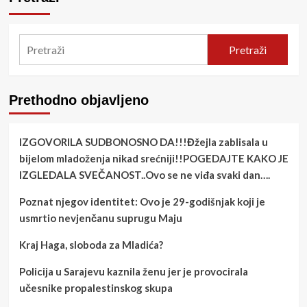
Pretraži
Prethodno objavljeno
IZGOVORILA SUDBONOSNO DA!!!Đžejla zablisala u
bijelom mladoženja nikad srećniji!!POGEDAJTE KAKO JE
IZGLEDALA SVEČANOST..Ovo se ne viđa svaki dan….
Poznat njegov identitet: Ovo je 29-godišnjak koji je
usmrtio nevjenčanu suprugu Maju
Kraj Haga, sloboda za Mladića?
Policija u Sarajevu kaznila ženu jer je provocirala
učesnike propalestinskog skupa