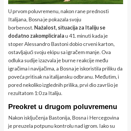
U prvom poluvremenu, nakon rane prednosti
Italijana, Bosna je pokazala svoju
borbenost.
Nažalost, situacija za Italiju se
dodatno zakomplicirala
u 41. minuti kada je
stoper Alessandro Bastoni dobio crveni karton,
ostavljajući svoju ekipu sa igračem manje. Ova
odluka sudije izazvala je burne reakcije među
igračima i navijačima, a Bosna je iskoristila priliku da
poveća pritisak na italijansku odbranu. Međutim, i
pored nekoliko izglednih prilika, prvi dio završio je
rezultatom 1:0 za Italiju.
Preokret u drugom poluvremenu
Nakon isključenja Bastonija, Bosna i Hercegovina
je preuzela potpunu kontrolu nad igrom. Iako su