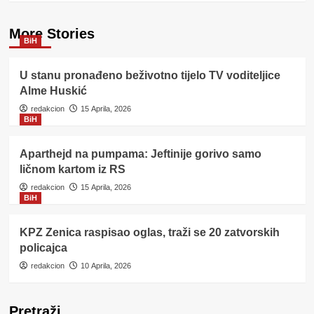
More Stories
BiH
U stanu pronađeno beživotno tijelo TV voditeljice
Alme Huskić
redakcion
15 Aprila, 2026
BiH
Aparthejd na pumpama: Jeftinije gorivo samo
ličnom kartom iz RS
redakcion
15 Aprila, 2026
BiH
KPZ Zenica raspisao oglas, traži se 20 zatvorskih
policajca
redakcion
10 Aprila, 2026
Pretraži