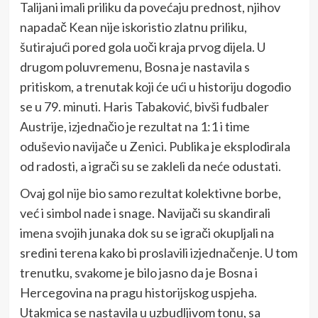
Talijani imali priliku da povećaju prednost, njihov
napadač Kean nije iskoristio zlatnu priliku,
šutirajući pored gola uoči kraja prvog dijela. U
drugom poluvremenu, Bosna je nastavila s
pritiskom, a trenutak koji će ući u historiju dogodio
se u 79. minuti. Haris Tabaković, bivši fudbaler
Austrije, izjednačio je rezultat na 1:1 i time
oduševio navijače u Zenici. Publika je eksplodirala
od radosti, a igrači su se zakleli da neće odustati.
Ovaj gol nije bio samo rezultat kolektivne borbe,
već i simbol nade i snage. Navijači su skandirali
imena svojih junaka dok su se igrači okupljali na
sredini terena kako bi proslavili izjednačenje. U tom
trenutku, svakome je bilo jasno da je Bosna i
Hercegovina na pragu historijskog uspjeha.
Utakmica se nastavila u uzbudljivom tonu, sa