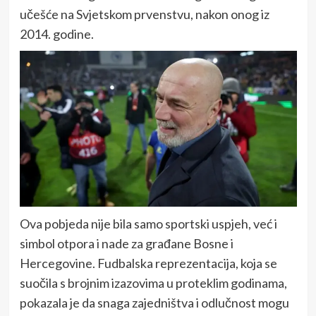
učešće na Svjetskom prvenstvu, nakon onog iz
2014. godine.
Ova pobjeda nije bila samo sportski uspjeh, već i
simbol otpora i nade za građane Bosne i
Hercegovine. Fudbalska reprezentacija, koja se
suočila s brojnim izazovima u proteklim godinama,
pokazala je da snaga zajedništva i odlučnost mogu