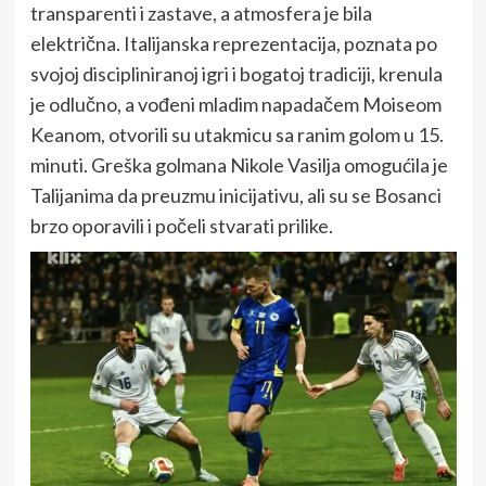
transparenti i zastave, a atmosfera je bila
električna. Italijanska reprezentacija, poznata po
svojoj discipliniranoj igri i bogatoj tradiciji, krenula
je odlučno, a vođeni mladim napadačem Moiseom
Keanom, otvorili su utakmicu sa ranim golom u 15.
minuti. Greška golmana Nikole Vasilja omogućila je
Talijanima da preuzmu inicijativu, ali su se Bosanci
brzo oporavili i počeli stvarati prilike.