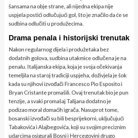
šansama na obje strane, ali nijedna ekipa nije
uspjela postići odlučujući gol, što je značilo da će se
sudbina odlučiti u produžecima.
Drama penala i historijski trenutak
Nakon regularnog dijela i produžetaka bez
dodatnih golova, sudbina utakmice odlučena je na
penalu. Italijanska ekipa, koja je svoja očekivanja
temeljila na staroj tradiciji uspjeha, doživjela je šok
kada su njihovi izvođači Francesco Pio Esposito i
Bryan Cristante promašili. Ovaj trenutak bio je pun
tenzije, a svaki promašaj Talijana dodatno je
podizao moral domaćih igrača. Nasuprot tome,
bosanski izvođači su bili besprijekorni, uključujući
Tabakovića i Alajbegovića, koji su svojim preciznim
udarcima osigurali Bosni i Hercegovini drugo