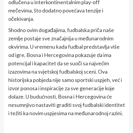
odlučena u interkontinentalnim play-off
mečevima, što dodatno povećava tenzije i
očekivanja.
Shodno ovim događajima, fudbalska priča naše
zemlje postaje sve značajnija u međunarodnim
okvirima. U vremenu kada fudbal predstavlja više
od igre, Bosna i Hercegovina pokazuje da ima
potencijal i kapacitet da se suoči sa najvećim
izazovima na svjetskoj fudbalskoj sceni. Ova
historijska pobjeda nije samo sportski uspjeh, već i
izvor ponosa i inspiracije za sve generacije koje
dolaze. U budućnosti, Bosna i Hercegovina će
nesumnjivo nastaviti graditi svoj fudbalski identitet
i težiti ka novim uspjesima na međunarodnoj razini.