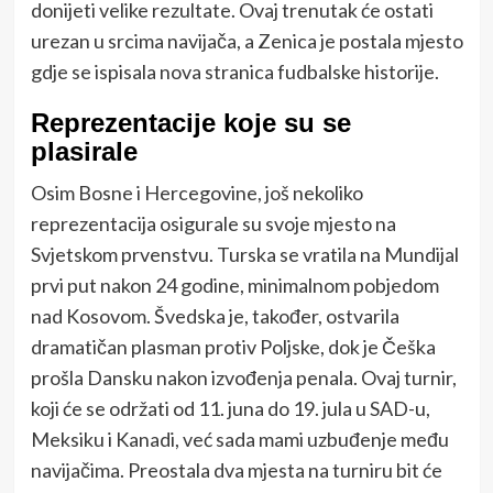
donijeti velike rezultate. Ovaj trenutak će ostati
urezan u srcima navijača, a Zenica je postala mjesto
gdje se ispisala nova stranica fudbalske historije.
Reprezentacije koje su se
plasirale
Osim Bosne i Hercegovine, još nekoliko
reprezentacija osigurale su svoje mjesto na
Svjetskom prvenstvu. Turska se vratila na Mundijal
prvi put nakon 24 godine, minimalnom pobjedom
nad Kosovom. Švedska je, također, ostvarila
dramatičan plasman protiv Poljske, dok je Češka
prošla Dansku nakon izvođenja penala. Ovaj turnir,
koji će se održati od 11. juna do 19. jula u SAD-u,
Meksiku i Kanadi, već sada mami uzbuđenje među
navijačima. Preostala dva mjesta na turniru bit će